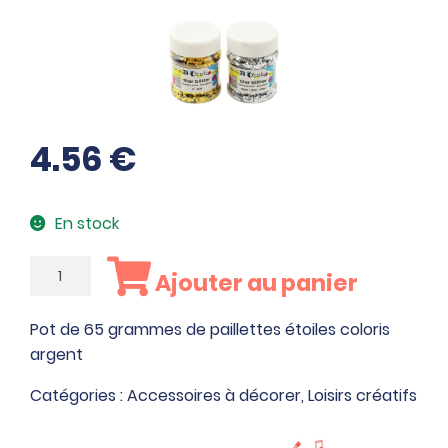
4.56
€
En stock
quantité
Ajouter au panier
de
Pot
Pot de 65 grammes de paillettes étoiles coloris
de
argent
65
grammes
Catégories :
Accessoires à décorer
,
Loisirs créatifs
de
paillettes