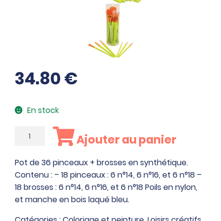
34.80
€
En stock
quantité
Ajouter au panier
de
Pot
Pot de 36 pinceaux + brosses en synthétique.
de
Contenu : – 18 pinceaux : 6 n°14, 6 n°16, et 6 n°18 –
36
18 brosses : 6 n°14, 6 n°16, et 6 n°18 Poils en nylon,
pinceaux
et manche en bois laqué bleu.
+
brosses
Catégories :
Coloriage et peinture
,
Loisirs créatifs