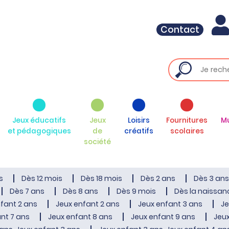
Contact
Jeux éducatifs
Jeux
Loisirs
Fournitures
M
et pédagogiques
de
créatifs
scolaires
société
s
Dès 12 mois
Dès 18 mois
Dès 2 ans
Dès 3 ans
Dès 7 ans
Dès 8 ans
Dès 9 mois
Dès la naissan
fant 2 ans
Jeux enfant 2 ans
Jeux enfant 3 ans
Je
nt 7 ans
Jeux enfant 8 ans
Jeux enfant 9 ans
Jeux