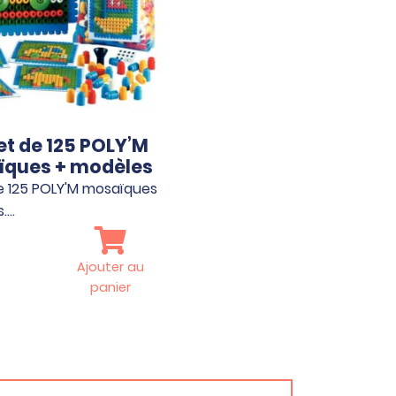
t de 125 POLY’M
ques + modèles
e 125 POLY'M mosaïques
s.…
Ajouter au
panier