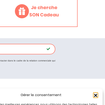
Je cherche
SON Cadeau
ntacter dans le cadre de la relation commerciale qui
Tous nos produits
Gérer le consentement
Promos jeux de loisirs créatifs
r les meilleures expériences, nous utilisons des technologies telles
Plan du site