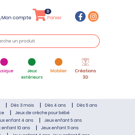
0
Mon compte
Panier
usique
Jeux
Mobilier
Créations
extérieurs
3D
Dès 3 mois
Dès 4 ans
Dès 5 ans
ce
Jeux de crèche pour bébé
ux enfant 4 ans
Jeux enfant 5 ans
 enfant 10 ans
Jeux enfant 11 ans