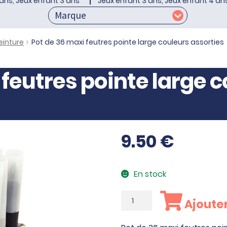
ans, Jeux enfant 3 ans
Jeux enfant 3 ans, Jeux enfant 4 an
einture
Pot de 36 maxi feutres pointe large couleurs assorties
 feutres pointe large 
9.50
€
En stock
quantité
Ajouter
de
Pot