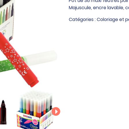
Pot de 36 maxi feutres poin
de
Majuscule, encre lavable, 
36
maxi
Catégories :
Coloriage et p
feutres
pointe
large
couleurs
assorties