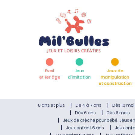
Eveil
Jeux
Jeux de
et 1er âge
d’imitation
manipulation
et construction
8 ans et plus
De 4 à 7 ans
Dès 10 moi
Dès 6 ans
Dès 6 mois
Jeux de crèche pour bébé, Jeux en
Jeux enfant 6 ans
Jeux enfa