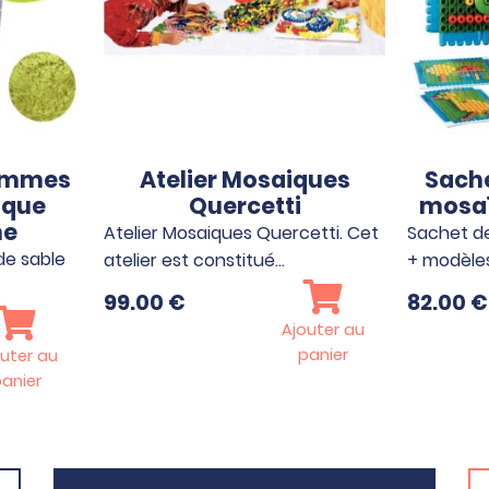
rammes
Atelier Mosaiques
Sache
ique
Quercetti
mosaï
ne
Atelier Mosaiques Quercetti. Cet
Sachet d
e sable
atelier est constitué…
+ modèle
99.00
€
82.00
€
Ajouter au
panier
uter au
anier