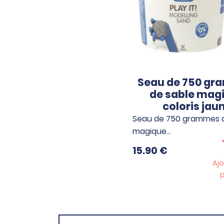
Seau de 750 g
de sable mag
coloris jau
Seau de 750 grammes d
magique…
15.90
€
Ajo
p