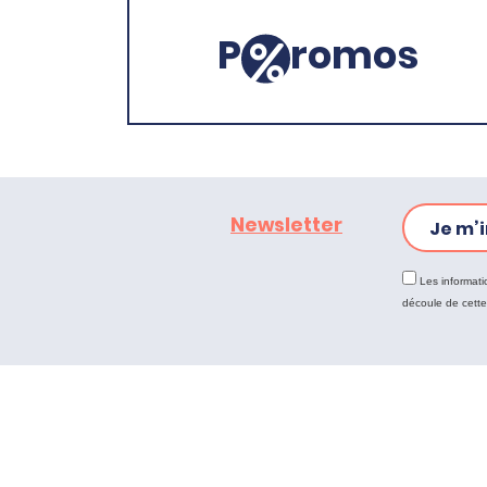
P
romos
Newsletter
Je m’i
Les informati
découle de cett