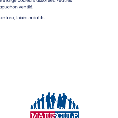
te large couleurs assorties. Feutres
capuchon ventilé.
einture
,
Loisirs créatifs