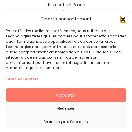
Jeux enfant 6 ans
Jeux enfant 7 ans
Gérer le consentement
Jeux enfant 8 ans
Jeux enfant 9 ans
Pour offrir les meilleures expériences, nous utilisons des
Jeux enfant 10 ans
technologies telles que les cookies pour stocker et/ou accéder
Jeux enfant 11 ans
aux informations des appareils. Le fait de consentir à ces
technologies nous permettra de traiter des données telles
Jeux enfant 12 ans
que le comportement de navigation ou les ID uniques sur ce
site. Le fait de ne pas consentir ou de retirer son
Tous nos produits
consentement peut avoir un effet négatif sur certaines
Promos jeux de loisirs créatifs
caractéristiques et fonctions.
Plan du site
Gérer les services
Contact
Mon compte
Accepter
CGV
Refuser
Voir les préférences
2026 Copyright ©, tous droits réservés.
Mentions Légales -