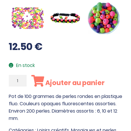
12.50
€
En stock
quantité
Ajouter au panier
de
Pot
Pot de 100 grammes de perles rondes en plastique
de
fluo. Couleurs opaques fluorescentes assorties.
100
Environ 200 perles. Diamètres assortis : 6, 10 et 12
grammes
mm.
de
perles
Catégories :
Loisirs créatifs
,
Mosaïques et perles