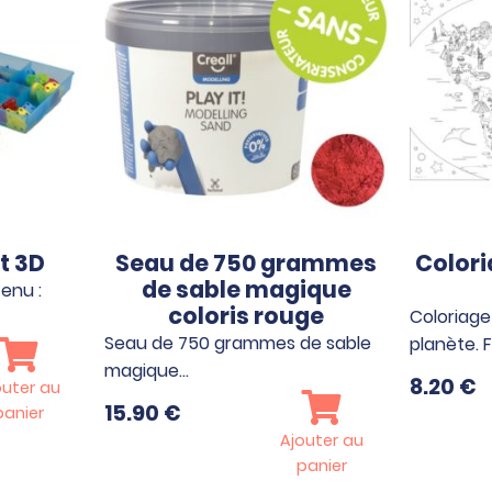
t 3D
Seau de 750 grammes
Color
de sable magique
enu :
coloris rouge
Coloriage
Seau de 750 grammes de sable
planète. 
magique…
8.20
€
outer au
15.90
€
panier
Ajouter au
panier