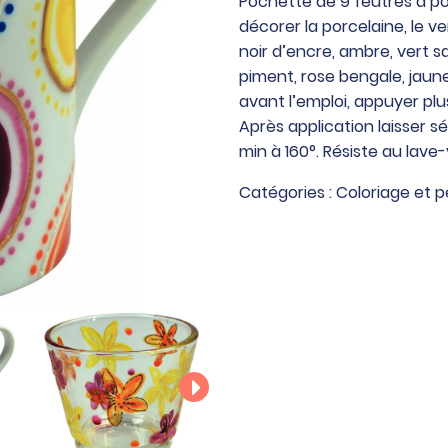
Pochette de 9 feutres à por
de
décorer la porcelaine, le ve
9
noir d’encre, ambre, vert s
feutres
piment, rose bengale, jaune 
à
avant l’emploi, appuyer plu
porcelaine,
Après application laisser 
couleurs
min à 160°. Résiste au lave-
assorties
Catégories :
Coloriage et p