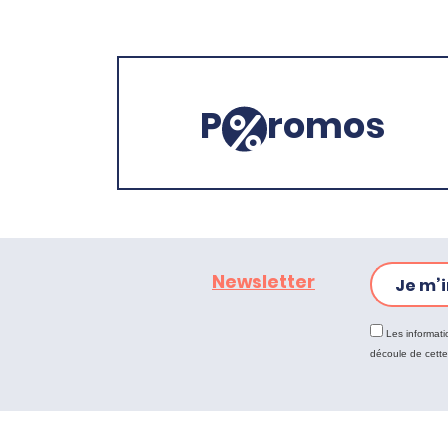
P
romos
Newsletter
Je m’i
Les informati
découle de cett