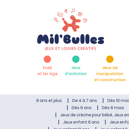
Eveil
Jeux
Jeux de
et 1er âge
d’imitation
manipulation
et construction
8 ans et plus
De 4 à 7 ans
Dès 10 moi
Dès 6 ans
Dès 6 mois
Jeux de crèche pour bébé, Jeux en
Jeux enfant 6 ans
Jeux enfa