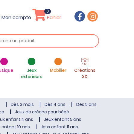
0
Mon compte
Panier
usique
Jeux
Mobilier
Créations
extérieurs
3D
Dès 3 mois
Dès 4 ans
Dès 5 ans
ce
Jeux de crèche pour bébé
ux enfant 4 ans
Jeux enfant 5 ans
 enfant 10 ans
Jeux enfant 11 ans