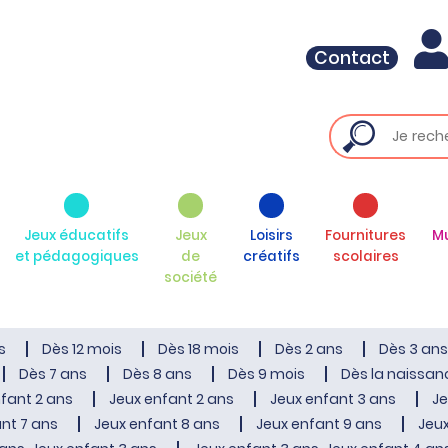
Contact
Jeux éducatifs
Jeux
Loisirs
Fournitures
M
et pédagogiques
de
créatifs
scolaires
société
s
Dès 12 mois
Dès 18 mois
Dès 2 ans
Dès 3 ans
Dès 7 ans
Dès 8 ans
Dès 9 mois
Dès la naissan
fant 2 ans
Jeux enfant 2 ans
Jeux enfant 3 ans
Je
nt 7 ans
Jeux enfant 8 ans
Jeux enfant 9 ans
Jeux