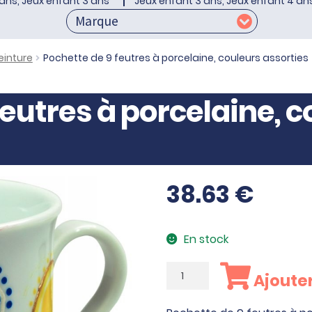
ans, Jeux enfant 3 ans
Jeux enfant 3 ans, Jeux enfant 4 an
einture
Pochette de 9 feutres à porcelaine, couleurs assorties
feutres à porcelaine, 
38.63
€
En stock
quantité
Ajouter
de
Pochette