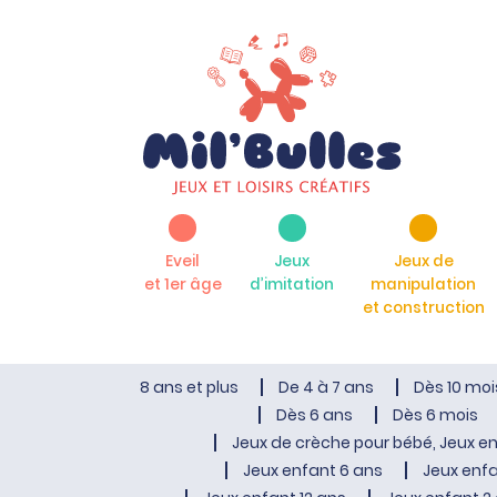
Eveil
Jeux
Jeux de
et 1er âge
d’imitation
manipulation
et construction
8 ans et plus
De 4 à 7 ans
Dès 10 moi
Dès 6 ans
Dès 6 mois
Jeux de crèche pour bébé, Jeux en
Jeux enfant 6 ans
Jeux enfa