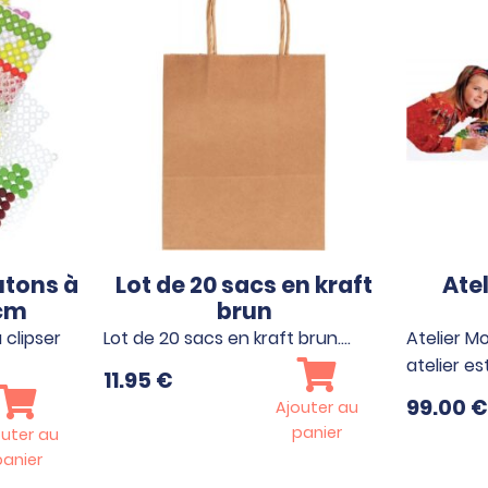
utons à
Lot de 20 sacs en kraft
Ate
5cm
brun
 clipser
Lot de 20 sacs en kraft brun.…
Atelier M
atelier e
11.95
€
99.00
€
Ajouter au
panier
outer au
panier