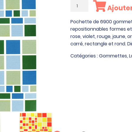
quantité
Ajouter
de
Pochette
Pochette de 6900 gommet
de
repositionnables formes et 
6900
rose, violet, rouge, jaune, 
gommettes
carré, rectangle et rond. Di
camaïeu
géométriques
Catégories :
Gommettes
,
L
adhésives
repositionnables
formes
et
couleurs
assorties