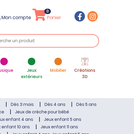
0
Mon compte
Panier
usique
Jeux
Mobilier
Créations
extérieurs
3D
Dès 3 mois
Dès 4 ans
Dès 5 ans
ce
Jeux de crèche pour bébé
ux enfant 4 ans
Jeux enfant 5 ans
 enfant 10 ans
Jeux enfant 11 ans