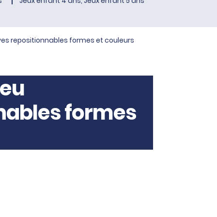
s
Jeux enfant 4 ans, Jeux enfant 5 ans
 repositionnables formes et couleurs
ïeu
nables formes