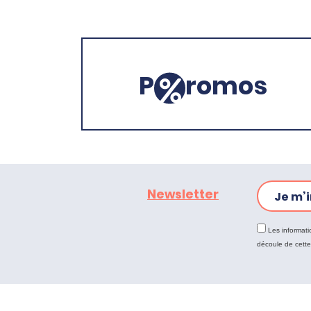
P
romos
Newsletter
Je m’i
Les informati
découle de cett