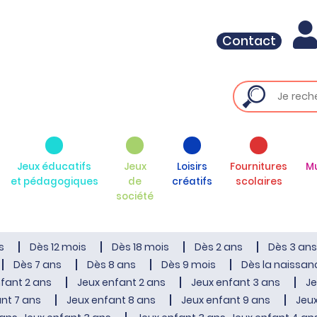
Contact
Jeux éducatifs
Jeux
Loisirs
Fournitures
M
et pédagogiques
de
créatifs
scolaires
société
s
Dès 12 mois
Dès 18 mois
Dès 2 ans
Dès 3 ans
Dès 7 ans
Dès 8 ans
Dès 9 mois
Dès la naissan
fant 2 ans
Jeux enfant 2 ans
Jeux enfant 3 ans
Je
nt 7 ans
Jeux enfant 8 ans
Jeux enfant 9 ans
Jeux