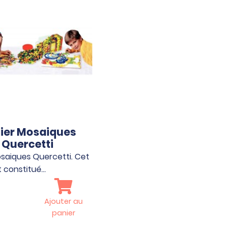
lier Mosaiques
Quercetti
osaiques Quercetti. Cet
st constitué…
Ajouter au
panier