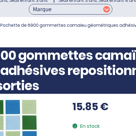
ans, Jeux enfant 3 ans
Jeux enfant 3 ans, Jeux enfant 4 an
Pochette de 6900 gommettes camaïeu géométriques adhésives
6900 gommettes cama
adhésives reposition
sorties
15.85
€
En stock