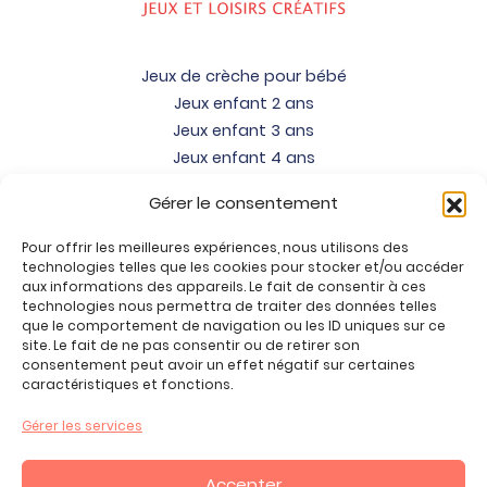
Jeux de crèche pour bébé
Jeux enfant 2 ans
Jeux enfant 3 ans
Jeux enfant 4 ans
Jeux enfant 5 ans
Gérer le consentement
Jeux enfant 6 ans
Jeux enfant 7 ans
Pour offrir les meilleures expériences, nous utilisons des
Jeux enfant 8 ans
technologies telles que les cookies pour stocker et/ou accéder
aux informations des appareils. Le fait de consentir à ces
Jeux enfant 9 ans
technologies nous permettra de traiter des données telles
Jeux enfant 10 ans
que le comportement de navigation ou les ID uniques sur ce
site. Le fait de ne pas consentir ou de retirer son
Jeux enfant 11 ans
consentement peut avoir un effet négatif sur certaines
Jeux enfant 12 ans
caractéristiques et fonctions.
Tous nos produits
Gérer les services
Promos jeux de loisirs créatifs
Plan du site
Accepter