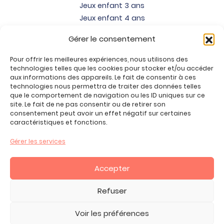
Jeux enfant 3 ans
Jeux enfant 4 ans
Jeux enfant 5 ans
Gérer le consentement
Jeux enfant 6 ans
Jeux enfant 7 ans
Pour offrir les meilleures expériences, nous utilisons des
Jeux enfant 8 ans
technologies telles que les cookies pour stocker et/ou accéder
aux informations des appareils. Le fait de consentir à ces
Jeux enfant 9 ans
technologies nous permettra de traiter des données telles
Jeux enfant 10 ans
que le comportement de navigation ou les ID uniques sur ce
site. Le fait de ne pas consentir ou de retirer son
Jeux enfant 11 ans
consentement peut avoir un effet négatif sur certaines
Jeux enfant 12 ans
caractéristiques et fonctions.
Tous nos produits
Gérer les services
Promos jeux de loisirs créatifs
Plan du site
Accepter
Contact
Mon compte
Refuser
CGV
Voir les préférences