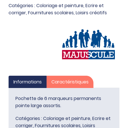
marqueurs
Catégories :
Coloriage et peinture
,
Ecrire et
permanents
corriger
,
Fournitures scolaires
,
Loisirs créatifs
pointe
large
assortis
Informations
Caractéristiques
Pochette de 6 marqueurs permanents
pointe large assortis.
Catégories :
Coloriage et peinture
,
Ecrire et
corriger
,
Fournitures scolaires
,
Loisirs