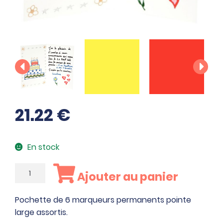
21.22
€
En stock
quantité
Ajouter au panier
de
Pochette
Pochette de 6 marqueurs permanents pointe
de
large assortis.
6