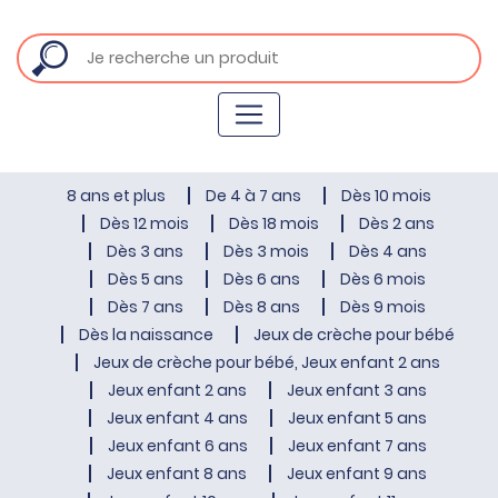
8 ans et plus
De 4 à 7 ans
Dès 10 mois
Dès 12 mois
Dès 18 mois
Dès 2 ans
Dès 3 ans
Dès 3 mois
Dès 4 ans
Dès 5 ans
Dès 6 ans
Dès 6 mois
Dès 7 ans
Dès 8 ans
Dès 9 mois
Dès la naissance
Jeux de crèche pour bébé
Jeux de crèche pour bébé, Jeux enfant 2 ans
Jeux enfant 2 ans
Jeux enfant 3 ans
Jeux enfant 4 ans
Jeux enfant 5 ans
Jeux enfant 6 ans
Jeux enfant 7 ans
Jeux enfant 8 ans
Jeux enfant 9 ans