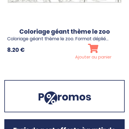
Coloriage géant thème le zoo
Coloriage géant thème le zoo. Format déplié…
8.20
€
Ajouter au panier
P
romos