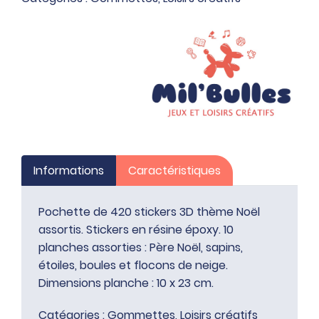
Noël
assortis
Informations
Caractéristiques
Pochette de 420 stickers 3D thème Noël
assortis. Stickers en résine époxy. 10
planches assorties : Père Noël, sapins,
étoiles, boules et flocons de neige.
Dimensions planche : 10 x 23 cm.
Catégories :
Gommettes
,
Loisirs créatifs