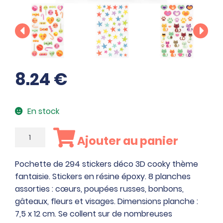
8.24
€
En stock
quantité
Ajouter au panier
de
Pochette
Pochette de 294 stickers déco 3D cooky thème
de
fantaisie. Stickers en résine époxy. 8 planches
294
assorties : cœurs, poupées russes, bonbons,
stickers
gâteaux, fleurs et visages. Dimensions planche :
déco
7,5 x 12 cm. Se collent sur de nombreuses
3D