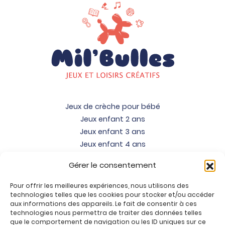
Jeux de crèche pour bébé
Jeux enfant 2 ans
Jeux enfant 3 ans
Jeux enfant 4 ans
Jeux enfant 5 ans
Gérer le consentement
Jeux enfant 6 ans
Jeux enfant 7 ans
Pour offrir les meilleures expériences, nous utilisons des
Jeux enfant 8 ans
technologies telles que les cookies pour stocker et/ou accéder
aux informations des appareils. Le fait de consentir à ces
Jeux enfant 9 ans
technologies nous permettra de traiter des données telles
Jeux enfant 10 ans
que le comportement de navigation ou les ID uniques sur ce