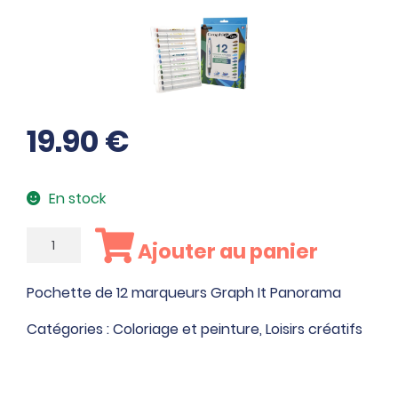
19.90
€
En stock
quantité
Ajouter au panier
de
Pochette
Pochette de 12 marqueurs Graph It Panorama
de
12
Catégories :
Coloriage et peinture
,
Loisirs créatifs
marqueurs
Graph
It