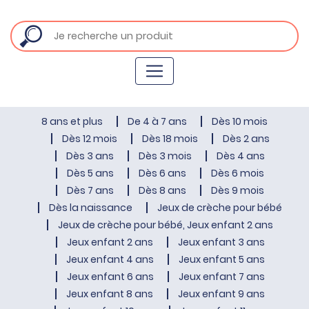
8 ans et plus
De 4 à 7 ans
Dès 10 mois
Dès 12 mois
Dès 18 mois
Dès 2 ans
Dès 3 ans
Dès 3 mois
Dès 4 ans
Dès 5 ans
Dès 6 ans
Dès 6 mois
Dès 7 ans
Dès 8 ans
Dès 9 mois
Dès la naissance
Jeux de crèche pour bébé
Jeux de crèche pour bébé, Jeux enfant 2 ans
Jeux enfant 2 ans
Jeux enfant 3 ans
Jeux enfant 4 ans
Jeux enfant 5 ans
Jeux enfant 6 ans
Jeux enfant 7 ans
Jeux enfant 8 ans
Jeux enfant 9 ans