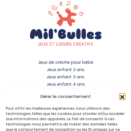
Jeux de crèche pour bébé
Jeux enfant 2 ans
Jeux enfant 3 ans
Jeux enfant 4 ans
Jeux enfant 5 ans
Gérer le consentement
Jeux enfant 6 ans
Jeux enfant 7 ans
Pour offrir les meilleures expériences, nous utilisons des
Jeux enfant 8 ans
technologies telles que les cookies pour stocker et/ou accéder
aux informations des appareils. Le fait de consentir à ces
Jeux enfant 9 ans
technologies nous permettra de traiter des données telles
Jeux enfant 10 ans
que le comportement de navigation ou les ID uniques sur ce