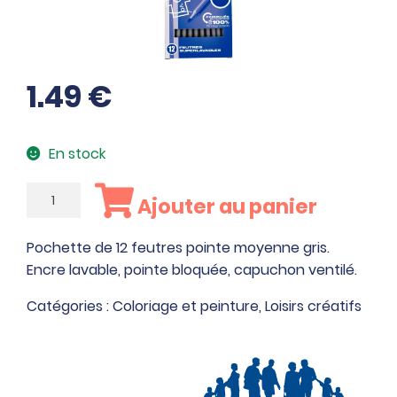
1.49
€
En stock
quantité
Ajouter au panier
de
Pochette
Pochette de 12 feutres pointe moyenne gris.
de
Encre lavable, pointe bloquée, capuchon ventilé.
12
feutres
Catégories :
Coloriage et peinture
,
Loisirs créatifs
pointe
moyenne
gris