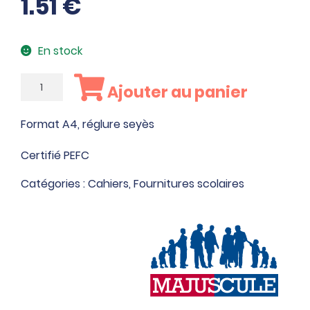
1.51
€
En stock
quantité
Ajouter au panier
de
Piqûre
Format A4, réglure seyès
96
pages
Certifié PEFC
Catégories :
Cahiers
,
Fournitures scolaires