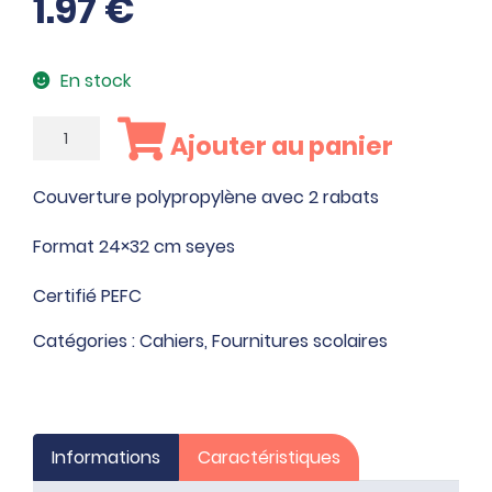
1.97
€
En stock
quantité
Ajouter au panier
de
Piqûre
Couverture polypropylène avec 2 rabats
96
pages
Format 24×32 cm seyes
Certifié PEFC
Catégories :
Cahiers
,
Fournitures scolaires
Informations
Caractéristiques