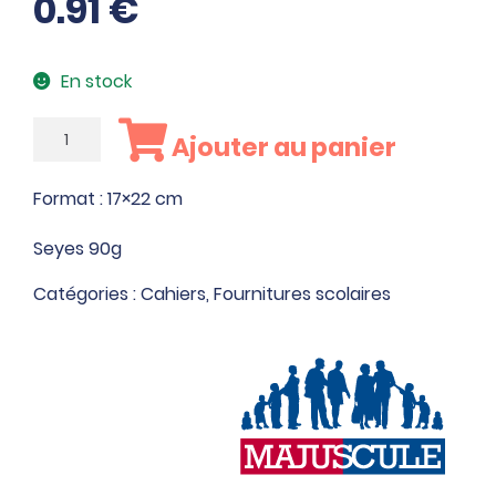
0.91
€
En stock
quantité
Ajouter au panier
de
Piqûre
Format : 17×22 cm
96
pages
Seyes 90g
Catégories :
Cahiers
,
Fournitures scolaires