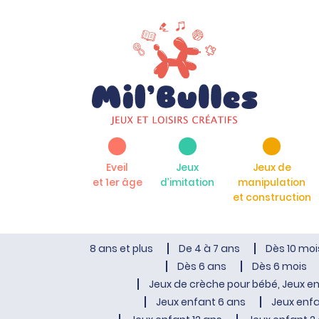
Eveil
Jeux
Jeux de
et 1er âge
d’imitation
manipulation
et construction
8 ans et plus
De 4 à 7 ans
Dès 10 moi
Dès 6 ans
Dès 6 mois
Jeux de crèche pour bébé, Jeux en
Jeux enfant 6 ans
Jeux enfa