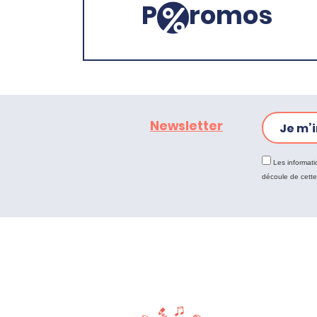
P
romos
Newsletter
Je m’i
Les informati
découle de cett