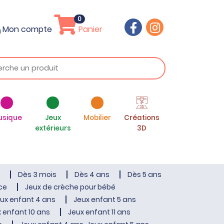
0
Mon compte
Panier
usique
Jeux
Mobilier
Créations
extérieurs
3D
Dès 3 mois
Dès 4 ans
Dès 5 ans
ce
Jeux de crèche pour bébé
ux enfant 4 ans
Jeux enfant 5 ans
 enfant 10 ans
Jeux enfant 11 ans