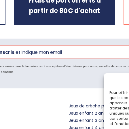
Frais de port offerts à
partir de 80€ d'achat
nscris
et indique mon email
ons saisies dans le formulaire sont susceptibles d'être utilisées pour nous permettre de vous reco
e demande.
Pour offri
que les co
appareils.
Jeux de crèche pour bébé
traiter de
Jeux enfant 2 ans
uniques sur
consenteme
Jeux enfant 3 ans
et fonctio
Jeux enfant 4 ans