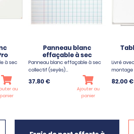
nc
Panneau blanc
Tabl
Pro
effaçable à sec
e à sec
Panneau blanc effaçable à sec
Livré avec
collectif (seyès)…
montage 
37.80
€
82.00
€
outer au
Ajouter au
panier
panier