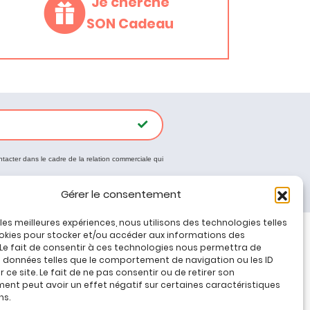
Je cherche
SON Cadeau
ntacter dans le cadre de la relation commerciale qui
Gérer le consentement
r les meilleures expériences, nous utilisons des technologies telles
okies pour stocker et/ou accéder aux informations des
 Le fait de consentir à ces technologies nous permettra de
Tous nos produits
s données telles que le comportement de navigation ou les ID
Promos jeux de loisirs créatifs
 ce site. Le fait de ne pas consentir ou de retirer son
nt peut avoir un effet négatif sur certaines caractéristiques
Plan du site
ns.
Contact