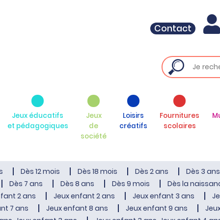
Contact
Jeux éducatifs
Jeux
Loisirs
Fournitures
M
et pédagogiques
de
créatifs
scolaires
société
s
Dès 12 mois
Dès 18 mois
Dès 2 ans
Dès 3 ans
Dès 7 ans
Dès 8 ans
Dès 9 mois
Dès la naissan
fant 2 ans
Jeux enfant 2 ans
Jeux enfant 3 ans
Je
nt 7 ans
Jeux enfant 8 ans
Jeux enfant 9 ans
Jeux