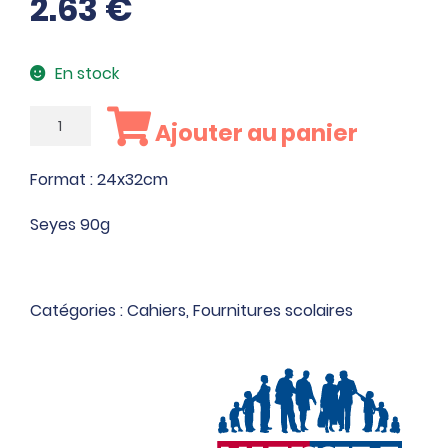
2.63
€
En stock
quantité
Ajouter au panier
de
Piqûre
Format : 24x32cm
140
pages
Seyes 90g
Catégories :
Cahiers
,
Fournitures scolaires