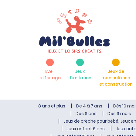
Eveil
Jeux
Jeux de
et 1er âge
d’imitation
manipulation
et construction
8 ans et plus
De 4 à 7 ans
Dès 10 moi
Dès 6 ans
Dès 6 mois
Jeux de crèche pour bébé, Jeux en
Jeux enfant 6 ans
Jeux enfa