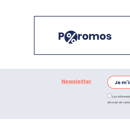
P
romos
Newsletter
Je m’i
Les informati
découle de cett