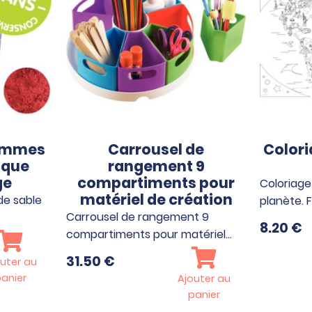
rammes
Carrousel de
Color
ique
rangement 9
ge
compartiments pour
Coloriage
matériel de création
e sable
planète. 
Carrousel de rangement 9
8.20
€
compartiments pour matériel…
31.50
€
uter au
anier
Ajouter au
panier