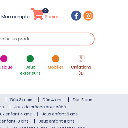
0
Mon compte
Panier
usique
Jeux
Mobilier
Créations
extérieurs
3D
Dès 3 mois
Dès 4 ans
Dès 5 ans
ce
Jeux de crèche pour bébé
ux enfant 4 ans
Jeux enfant 5 ans
 enfant 10 ans
Jeux enfant 11 ans