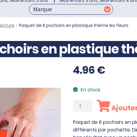
ans, Jeux enfant 3 ans
Jeux enfant 3 ans, Jeux enfant 4 an
einture
Paquet de 6 pochoirs en plastique thème les fleurs
choirs en plastique th
4.96
€
En stock
quantité
Ajouter
de
Paquet
Paquet de 6 pochoirs en pl
de
différents par pochette. Di
6