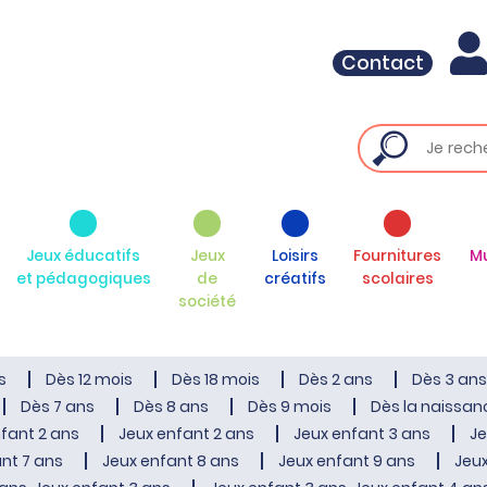
Contact
Jeux éducatifs
Jeux
Loisirs
Fournitures
M
et pédagogiques
de
créatifs
scolaires
société
s
Dès 12 mois
Dès 18 mois
Dès 2 ans
Dès 3 ans
Dès 7 ans
Dès 8 ans
Dès 9 mois
Dès la naissan
fant 2 ans
Jeux enfant 2 ans
Jeux enfant 3 ans
Je
nt 7 ans
Jeux enfant 8 ans
Jeux enfant 9 ans
Jeux