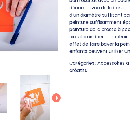
bon résultat avec un pochoir
pochoirs
décorer avec de la bande a
en
d’un diamètre suffisant par 
plastique
peinture suffisamment épa
thème
peinture de la brosse à p
les
circulaires dans le pochoir
fleurs
effet de faire baver la pei
enfants peuvent utiliser u
Catégories :
Accessoires à
créatifs