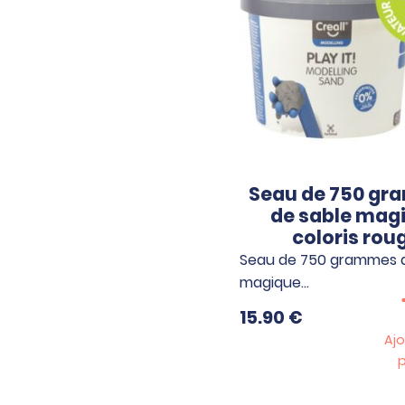
Seau de 750 g
de sable mag
coloris rou
Seau de 750 grammes d
magique…
15.90
€
Ajo
p