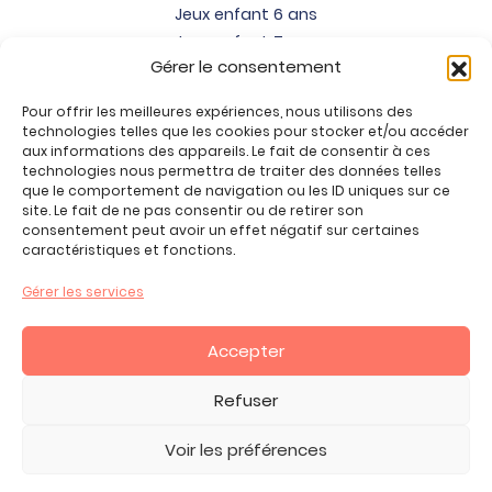
Jeux enfant 6 ans
Jeux enfant 7 ans
Gérer le consentement
Jeux enfant 8 ans
Jeux enfant 9 ans
Pour offrir les meilleures expériences, nous utilisons des
Jeux enfant 10 ans
technologies telles que les cookies pour stocker et/ou accéder
Jeux enfant 11 ans
aux informations des appareils. Le fait de consentir à ces
technologies nous permettra de traiter des données telles
Jeux enfant 12 ans
que le comportement de navigation ou les ID uniques sur ce
site. Le fait de ne pas consentir ou de retirer son
Tous nos produits
consentement peut avoir un effet négatif sur certaines
Promos jeux de loisirs créatifs
caractéristiques et fonctions.
Plan du site
Gérer les services
Contact
Mon compte
Accepter
CGV
Refuser
Voir les préférences
2026 Copyright ©, tous droits réservés.
Mentions Légales -
Politique de Confidentialité