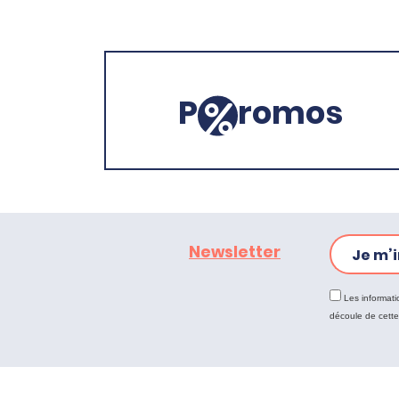
P
romos
Newsletter
Je m’i
Les informati
découle de cett