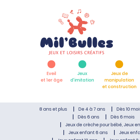
Eveil
Jeux
Jeux de
et 1er âge
d’imitation
manipulation
et construction
8 ans et plus
De 4 à 7 ans
Dès 10 moi
Dès 6 ans
Dès 6 mois
Jeux de crèche pour bébé, Jeux en
Jeux enfant 6 ans
Jeux enfa