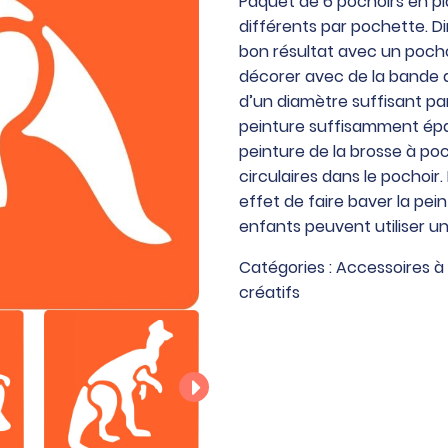
Paquet de 6 pochoirs en pl
de
différents par pochette. Di
6
bon résultat avec un pochoir
pochoirs
décorer avec de la bande a
en
d’un diamètre suffisant par 
plastique
peinture suffisamment épa
thème
peinture de la brosse à p
dinosaure
circulaires dans le pochoir
effet de faire baver la pei
enfants peuvent utiliser u
Catégories :
Accessoires à
créatifs