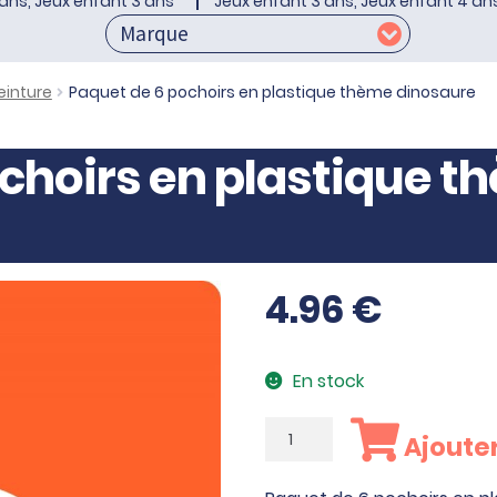
ans, Jeux enfant 3 ans
Jeux enfant 3 ans, Jeux enfant 4 an
einture
Paquet de 6 pochoirs en plastique thème dinosaure
choirs en plastique t
4.96
€
En stock
quantité
Ajouter
de
Paquet