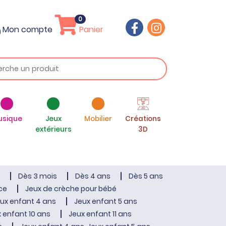
0
Mon compte
Panier
usique
Jeux
Mobilier
Créations
extérieurs
3D
Dès 3 mois
Dès 4 ans
Dès 5 ans
ce
Jeux de crèche pour bébé
ux enfant 4 ans
Jeux enfant 5 ans
 enfant 10 ans
Jeux enfant 11 ans