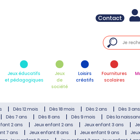
Contact
Jeux éducatifs
Jeux
Loisirs
Fournitures
M
et pédagogiques
de
créatifs
scolaires
société
s
Dès 12 mois
Dès 18 mois
Dès 2 ans
Dès 3 ans
Dès 7 ans
Dès 8 ans
Dès 9 mois
Dès la naissan
fant 2 ans
Jeux enfant 2 ans
Jeux enfant 3 ans
Je
nt 7 ans
Jeux enfant 8 ans
Jeux enfant 9 ans
Jeux