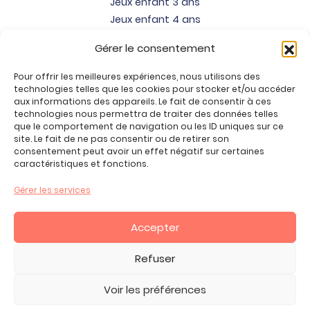
Jeux enfant 3 ans
Jeux enfant 4 ans
Jeux enfant 5 ans
Gérer le consentement
Jeux enfant 6 ans
Jeux enfant 7 ans
Pour offrir les meilleures expériences, nous utilisons des
Jeux enfant 8 ans
technologies telles que les cookies pour stocker et/ou accéder
aux informations des appareils. Le fait de consentir à ces
Jeux enfant 9 ans
technologies nous permettra de traiter des données telles
Jeux enfant 10 ans
que le comportement de navigation ou les ID uniques sur ce
site. Le fait de ne pas consentir ou de retirer son
Jeux enfant 11 ans
consentement peut avoir un effet négatif sur certaines
Jeux enfant 12 ans
caractéristiques et fonctions.
Tous nos produits
Gérer les services
Promos jeux de loisirs créatifs
Plan du site
Accepter
Contact
Mon compte
Refuser
CGV
Voir les préférences