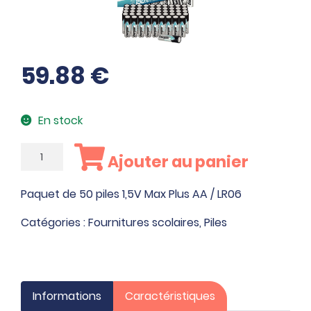
59.88
€
En stock
quantité
Ajouter au panier
de
Paquet
Paquet de 50 piles 1,5V Max Plus AA / LR06
de
50
Catégories :
Fournitures scolaires
,
Piles
piles
1,5V
Max
Plus
Informations
Caractéristiques
AA