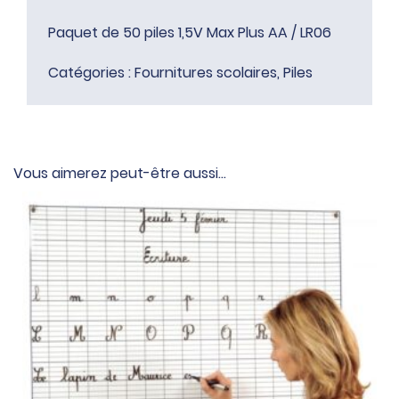
/
Paquet de 50 piles 1,5V Max Plus AA / LR06
LR06
Catégories :
Fournitures scolaires
,
Piles
Vous aimerez peut-être aussi…