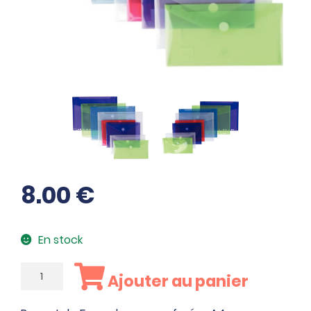
8.00
€
En stock
quantité
Ajouter au panier
de
Paquet