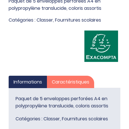
Paquet de 5 enveloppes perforées A4 en
de
polypropylène translucide, coloris assortis
5
enveloppes
Catégories :
Classer
,
Fournitures scolaires
perforées
A4
en
polypropylène
translucide,
coloris
assortis
Informations
Caractéristiques
Paquet de 5 enveloppes perforées A4 en
polypropylène translucide, coloris assortis
Catégories :
Classer
,
Fournitures scolaires