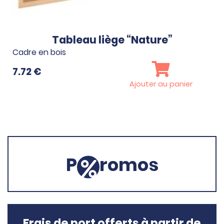
Tableau liège “Nature”
Cadre en bois
7.72
€
Ajouter au panier
P
romos
Frais de port offerts à partir de