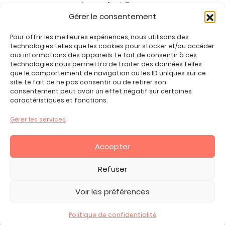
Jeux enfant 7 ans
Gérer le consentement
Jeux enfant 8 ans
Jeux enfant 9 ans
Pour offrir les meilleures expériences, nous utilisons des
Jeux enfant 10 ans
technologies telles que les cookies pour stocker et/ou accéder
Jeux enfant 11 ans
aux informations des appareils. Le fait de consentir à ces
technologies nous permettra de traiter des données telles
Jeux enfant 12 ans
que le comportement de navigation ou les ID uniques sur ce
site. Le fait de ne pas consentir ou de retirer son
Tous nos produits
consentement peut avoir un effet négatif sur certaines
Promos jeux de loisirs créatifs
caractéristiques et fonctions.
Plan du site
Gérer les services
Contact
Mon compte
Accepter
CGV
Refuser
Voir les préférences
2026 Copyright ©, tous droits réservés.
Mentions Légales -
Politique de Confidentialité
Politique de confidentialité