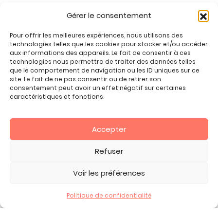
Jeux enfant 6 ans
Gérer le consentement
Jeux enfant 7 ans
Jeux enfant 8 ans
Pour offrir les meilleures expériences, nous utilisons des
Jeux enfant 9 ans
technologies telles que les cookies pour stocker et/ou accéder
aux informations des appareils. Le fait de consentir à ces
Jeux enfant 10 ans
technologies nous permettra de traiter des données telles
Jeux enfant 11 ans
que le comportement de navigation ou les ID uniques sur ce
site. Le fait de ne pas consentir ou de retirer son
Jeux enfant 12 ans
consentement peut avoir un effet négatif sur certaines
Tous nos produits
caractéristiques et fonctions.
Promos jeux de loisirs créatifs
Plan du site
Accepter
Contact
Mon compte
Refuser
CGV
Voir les préférences
Politique de confidentialité
2026 Copyright ©, tous droits réservés.
Mentions Légales -