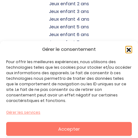
Jeux enfant 2 ans
Jeux enfant 3 ans
Jeux enfant 4 ans
Jeux enfant 5 ans
Jeux enfant 6 ans
Jeux enfant 7 ans
Gérer le consentement
Jeux enfant 8 ans
Jeux enfant 9 ans
Pour offrir les meilleures expériences, nous utilisons des
Jeux enfant 10 ans
technologies telles que les cookies pour stocker et/ou accéder
Jeux enfant 11 ans
aux informations des appareils. Le fait de consentir à ces
technologies nous permettra de traiter des données telles
Jeux enfant 12 ans
que le comportement de navigation ou les ID uniques sur ce
site. Le fait de ne pas consentir ou de retirer son
Tous nos produits
consentement peut avoir un effet négatif sur certaines
Promos jeux de loisirs créatifs
caractéristiques et fonctions.
Plan du site
Gérer les services
Contact
Mon compte
Accepter
CGV