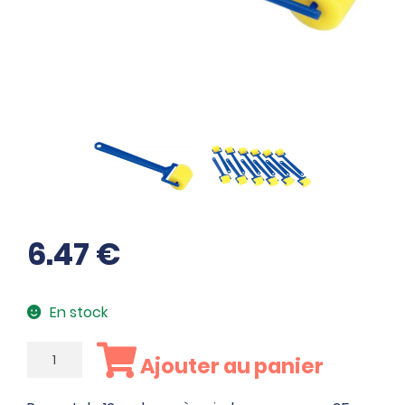
6.47
€
En stock
quantité
Ajouter au panier
de
Paquet