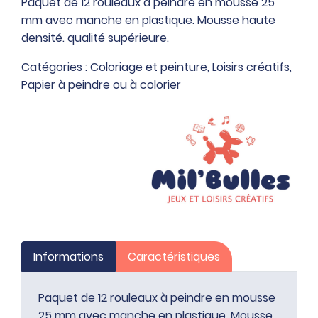
Paquet de 12 rouleaux à peindre en mousse 25
de
mm avec manche en plastique. Mousse haute
12
densité. qualité supérieure.
rouleaux
à
Catégories :
Coloriage et peinture
,
Loisirs créatifs
,
peindre
Papier à peindre ou à colorier
en
mousse
25
mm
avec
manche
en
plastique
Informations
Caractéristiques
Paquet de 12 rouleaux à peindre en mousse
25 mm avec manche en plastique. Mousse