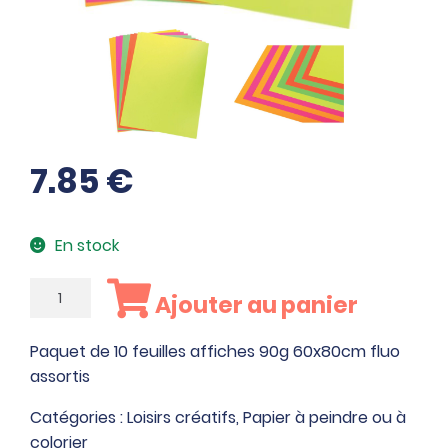
7.85
€
En stock
quantité
Ajouter au panier
de
Paquet
Paquet de 10 feuilles affiches 90g 60x80cm fluo
de
assortis
10
feuilles
Catégories :
Loisirs créatifs
,
Papier à peindre ou à
affiches
colorier