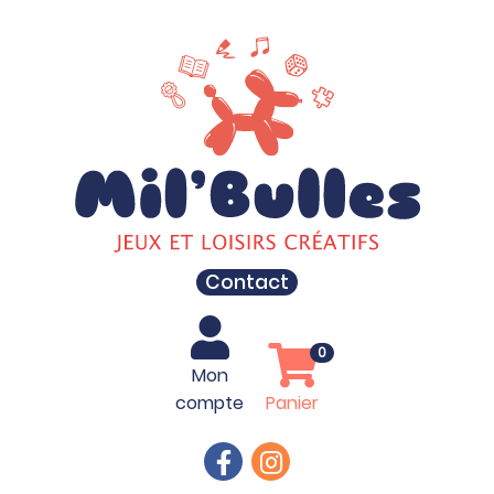
Contact
0
Mon
compte
Panier