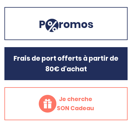
P
romos
Frais de port offerts à partir de
80€ d'achat
Je cherche
SON Cadeau