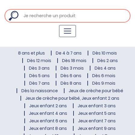
8 ans et plus
De 4 à 7 ans
Dès 10 mois
Dès 12 mois
Dès 18 mois
Dès 2 ans
Dès 3 ans
Dès 3 mois
Dès 4 ans
Dès 5 ans
Dès 6 ans
Dès 6 mois
Dès 7 ans
Dès 8 ans
Dès 9 mois
Dès la naissance
Jeux de crèche pour bébé
Jeux de crèche pour bébé, Jeux enfant 2 ans
Jeux enfant 2 ans
Jeux enfant 3 ans
Jeux enfant 4 ans
Jeux enfant 5 ans
Jeux enfant 6 ans
Jeux enfant 7 ans
Jeux enfant 8 ans
Jeux enfant 9 ans