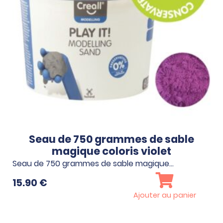
Seau de 750 grammes de sable
magique coloris violet
Seau de 750 grammes de sable magique…
15.90
€
Ajouter au panier