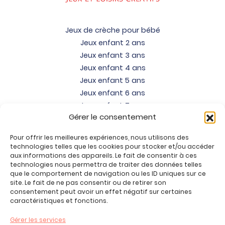
Jeux de crèche pour bébé
Jeux enfant 2 ans
Jeux enfant 3 ans
Jeux enfant 4 ans
Jeux enfant 5 ans
Jeux enfant 6 ans
Jeux enfant 7 ans
Gérer le consentement
Jeux enfant 8 ans
Jeux enfant 9 ans
Pour offrir les meilleures expériences, nous utilisons des
Jeux enfant 10 ans
technologies telles que les cookies pour stocker et/ou accéder
Jeux enfant 11 ans
aux informations des appareils. Le fait de consentir à ces
technologies nous permettra de traiter des données telles
Jeux enfant 12 ans
que le comportement de navigation ou les ID uniques sur ce
site. Le fait de ne pas consentir ou de retirer son
Tous nos produits
consentement peut avoir un effet négatif sur certaines
Promos jeux de loisirs créatifs
caractéristiques et fonctions.
Plan du site
Gérer les services
Contact