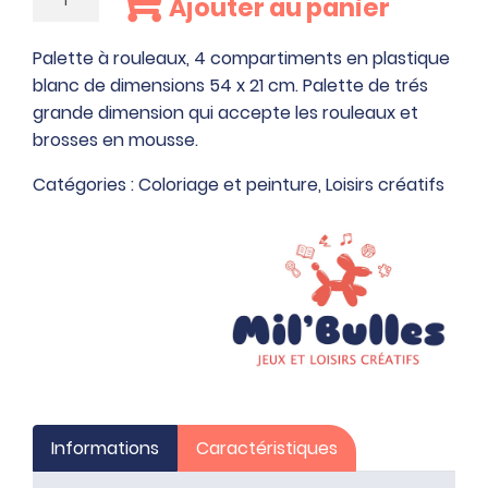
Ajouter au panier
de
Palette
Palette à rouleaux, 4 compartiments en plastique
à
blanc de dimensions 54 x 21 cm. Palette de trés
rouleaux,
grande dimension qui accepte les rouleaux et
4
brosses en mousse.
compartiments
en
Catégories :
Coloriage et peinture
,
Loisirs créatifs
plastique
blanc
de
dimensions
54
x
21
cm
Informations
Caractéristiques