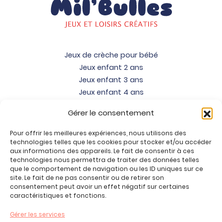
Jeux de crèche pour bébé
Jeux enfant 2 ans
Jeux enfant 3 ans
Jeux enfant 4 ans
Jeux enfant 5 ans
Gérer le consentement
Jeux enfant 6 ans
Jeux enfant 7 ans
Pour offrir les meilleures expériences, nous utilisons des
Jeux enfant 8 ans
technologies telles que les cookies pour stocker et/ou accéder
aux informations des appareils. Le fait de consentir à ces
Jeux enfant 9 ans
technologies nous permettra de traiter des données telles
Jeux enfant 10 ans
que le comportement de navigation ou les ID uniques sur ce
site. Le fait de ne pas consentir ou de retirer son
Jeux enfant 11 ans
consentement peut avoir un effet négatif sur certaines
Jeux enfant 12 ans
caractéristiques et fonctions.
Tous nos produits
Gérer les services
Promos jeux de loisirs créatifs