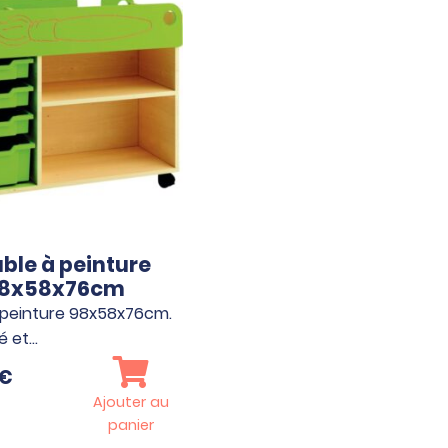
ble à peinture
8x58x76cm
 peinture 98x58x76cm.
ié et…
€
Ajouter au
panier