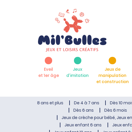
Eveil
Jeux
Jeux de
et 1er âge
d’imitation
manipulation
et construction
8 ans et plus
De 4 à 7 ans
Dès 10 moi
Dès 6 ans
Dès 6 mois
Jeux de crèche pour bébé, Jeux en
Jeux enfant 6 ans
Jeux enfa