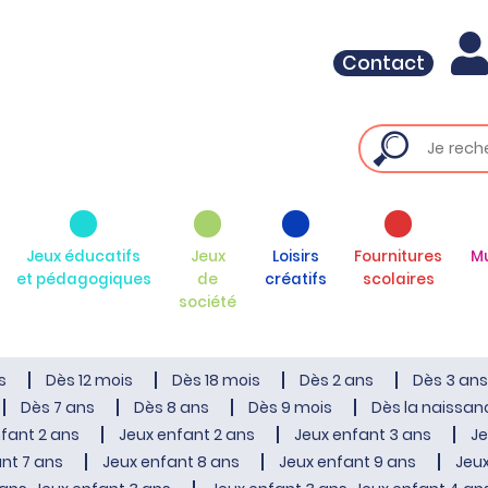
Contact
Jeux éducatifs
Jeux
Loisirs
Fournitures
M
et pédagogiques
de
créatifs
scolaires
société
s
Dès 12 mois
Dès 18 mois
Dès 2 ans
Dès 3 ans
Dès 7 ans
Dès 8 ans
Dès 9 mois
Dès la naissan
fant 2 ans
Jeux enfant 2 ans
Jeux enfant 3 ans
Je
nt 7 ans
Jeux enfant 8 ans
Jeux enfant 9 ans
Jeux