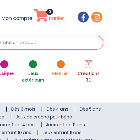
0
Mon compte
Panier
usique
Jeux
Mobilier
Créations
extérieurs
3D
Dès 3 mois
Dès 4 ans
Dès 5 ans
ce
Jeux de crèche pour bébé
ux enfant 4 ans
Jeux enfant 5 ans
 enfant 10 ans
Jeux enfant 11 ans