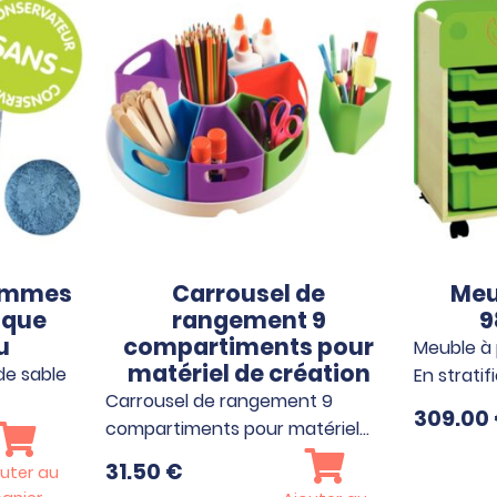
rammes
Carrousel de
Meu
ique
rangement 9
9
u
compartiments pour
Meuble à
matériel de création
e sable
En stratif
Carrousel de rangement 9
309.00
compartiments pour matériel…
31.50
€
uter au