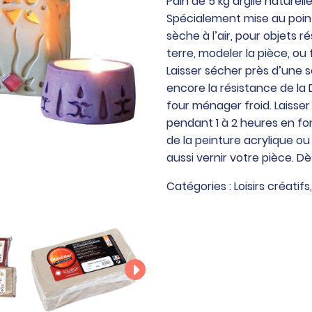
Pain de 5 kg argile naturel
de
Spécialement mise au point 
5
sèche à l’air, pour objets rés
kg
terre, modeler la pièce, ou 
argile
Laisser sécher près d’une 
naturelle
encore la résistance de la
à
four ménager froid. Laisser
modeler
pendant 1 à 2 heures en fon
durci
de la peinture acrylique ou 
dur
aussi vernir votre pièce. Dè
blanche
Catégories :
Loisirs créatifs