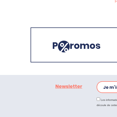
p
P
romos
Newsletter
Je m’i
Les informati
découle de cett