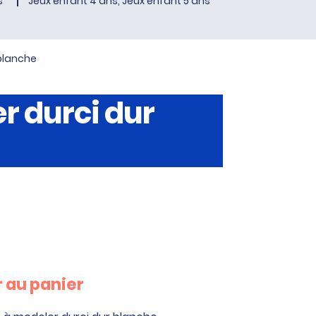
s
Jeux enfant 4 ans, Jeux enfant 5 ans
 blanche
er durci dur
 au panier