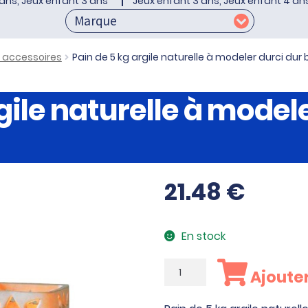
ans, Jeux enfant 3 ans
Jeux enfant 3 ans, Jeux enfant 4 an
t accessoires
Pain de 5 kg argile naturelle à modeler durci dur
gile naturelle à model
21.48
€
En stock
quantité
Ajouter
de
Pain