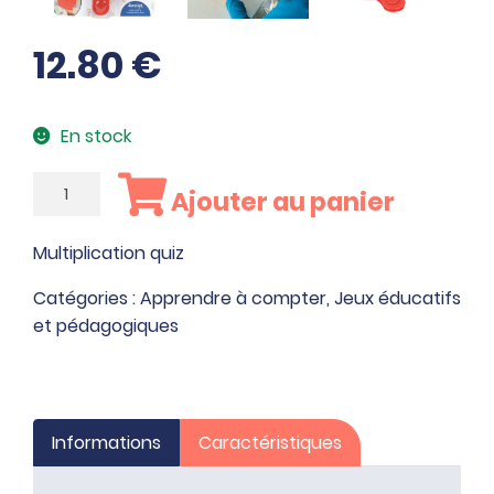
12.80
€
En stock
quantité
Ajouter au panier
de
Multiplication
Multiplication quiz
quiz
Catégories :
Apprendre à compter
,
Jeux éducatifs
et pédagogiques
Informations
Caractéristiques