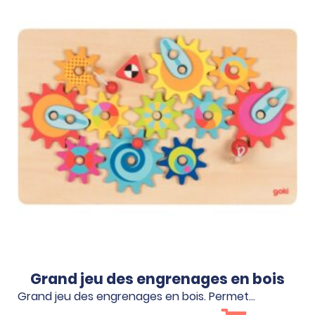
Grand jeu des engrenages en bois
Grand jeu des engrenages en bois. Permet…