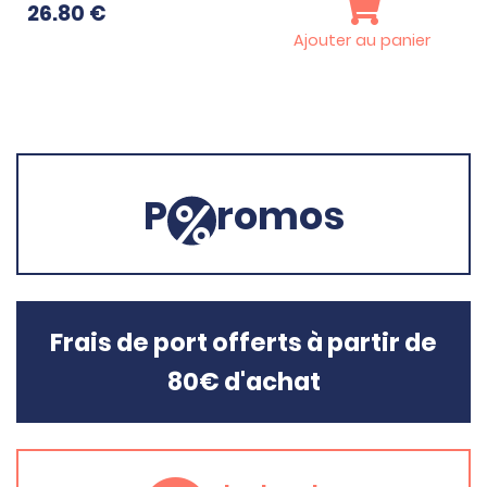
26.80
€
Ajouter au panier
P
romos
Frais de port offerts à partir de
80€ d'achat