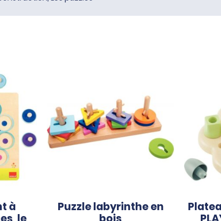
t à
Puzzle labyrinthe en
Plate
es, le
bois
PLA