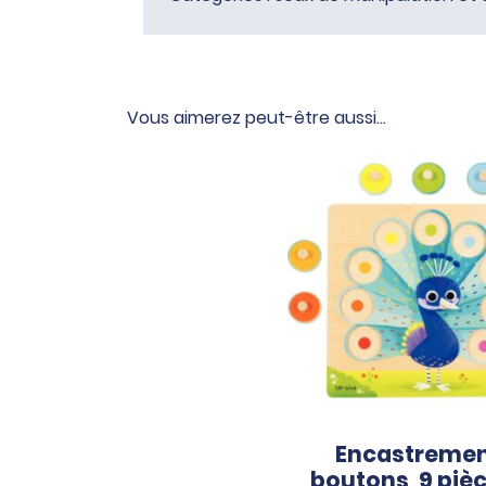
Vous aimerez peut-être aussi…
Encastremen
boutons, 9 pièc