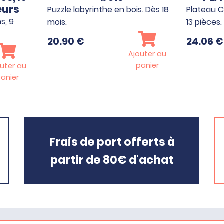
eurs
Puzzle labyrinthe en bois. Dès 18
Plateau 
s, 9
mois.
13 pièces
20.90
€
24.06
€
Ajouter au
panier
uter au
anier
Frais de port offerts à
partir de 80€ d'achat