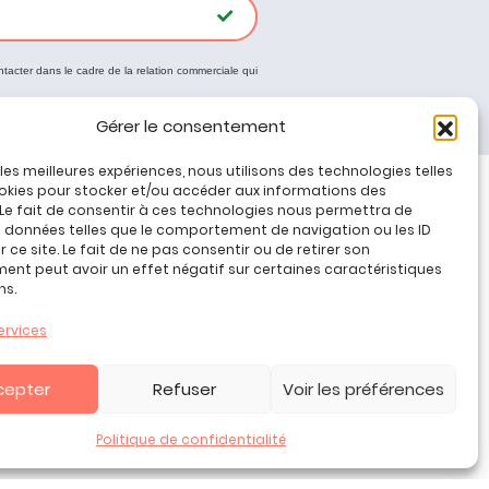
ntacter dans le cadre de la relation commerciale qui
Gérer le consentement
r les meilleures expériences, nous utilisons des technologies telles
okies pour stocker et/ou accéder aux informations des
 Le fait de consentir à ces technologies nous permettra de
Tous nos produits
s données telles que le comportement de navigation ou les ID
Promos jeux de loisirs créatifs
 ce site. Le fait de ne pas consentir ou de retirer son
nt peut avoir un effet négatif sur certaines caractéristiques
Plan du site
ns.
Contact
Mon compte
ervices
CGV
cepter
Refuser
Voir les préférences
Politique de confidentialité