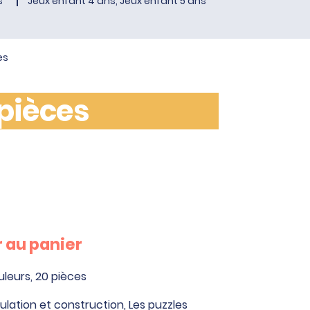
s
Jeux enfant 4 ans, Jeux enfant 5 ans
es
 pièces
 au panier
leurs, 20 pièces
ulation et construction
,
Les puzzles