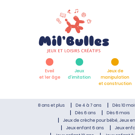
Eveil
Jeux
Jeux de
et 1er âge
d’imitation
manipulation
et construction
8 ans et plus
De 4 à 7 ans
Dès 10 moi
Dès 6 ans
Dès 6 mois
Jeux de crèche pour bébé, Jeux en
Jeux enfant 6 ans
Jeux enfa