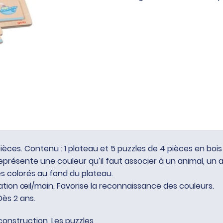
des
couleurs,
20
pièces
èces. Contenu : 1 plateau et 5 puzzles de 4 pièces en bois
présente une couleur qu’il faut associer à un animal, un 
 colorés au fond du plateau.
ation œil/main. Favorise la reconnaissance des couleurs.
Dès 2 ans.
construction
,
Les puzzles