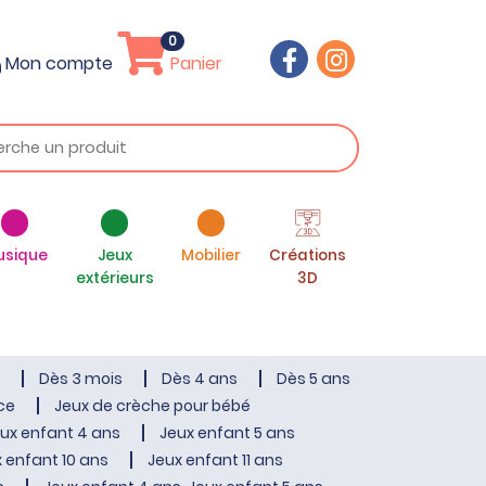
0
Mon compte
Panier
usique
Jeux
Mobilier
Créations
extérieurs
3D
Dès 3 mois
Dès 4 ans
Dès 5 ans
ce
Jeux de crèche pour bébé
ux enfant 4 ans
Jeux enfant 5 ans
 enfant 10 ans
Jeux enfant 11 ans