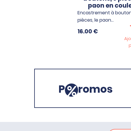
paon en coul
Encastrement à bouton
pièces, le paon…
16.00
€
Ajo
p
P
romos