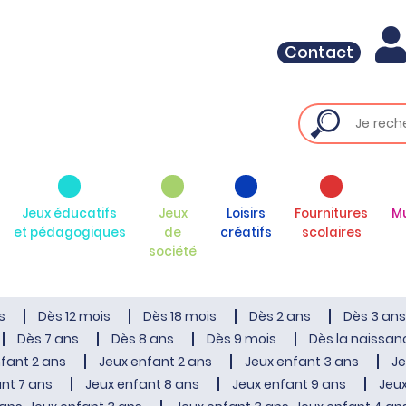
Contact
Jeux éducatifs
Jeux
Loisirs
Fournitures
M
et pédagogiques
de
créatifs
scolaires
société
s
Dès 12 mois
Dès 18 mois
Dès 2 ans
Dès 3 ans
Dès 7 ans
Dès 8 ans
Dès 9 mois
Dès la naissan
fant 2 ans
Jeux enfant 2 ans
Jeux enfant 3 ans
Je
nt 7 ans
Jeux enfant 8 ans
Jeux enfant 9 ans
Jeux