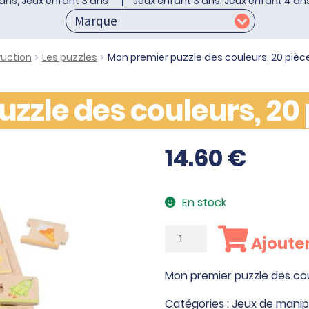
ans, Jeux enfant 3 ans
Jeux enfant 3 ans, Jeux enfant 4 an
ruction
Les puzzles
Mon premier puzzle des couleurs, 20 pièc
zzle des couleurs, 20
14.60
€
En stock
quantité
Ajouter
de
Mon
Mon premier puzzle des cou
premier
puzzle
Catégories :
Jeux de manip