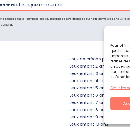
nscris
et indique mon email
ons saisies dans le formulaire sont susceptibles d'être utilisées pour nous permettre de vous reco
e demande.
Pour offri
que les co
appareils.
Jeux de crèche pour bébé
traiter de
Jeux enfant 2 ans
uniques sur
consenteme
Jeux enfant 3 ans
et fonctio
Jeux enfant 4 ans
Jeux enfant 5 ans
Gérer les s
Jeux enfant 6 ans
Jeux enfant 7 ans
Ac
Jeux enfant 8 ans
Jeux enfant 9 ans
Jeux enfant 10 ans