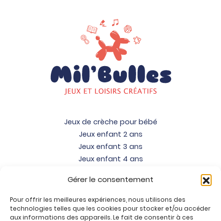
Jeux de crèche pour bébé
Jeux enfant 2 ans
Jeux enfant 3 ans
Jeux enfant 4 ans
Jeux enfant 5 ans
Gérer le consentement
Jeux enfant 6 ans
Jeux enfant 7 ans
Pour offrir les meilleures expériences, nous utilisons des
Jeux enfant 8 ans
technologies telles que les cookies pour stocker et/ou accéder
aux informations des appareils. Le fait de consentir à ces
Jeux enfant 9 ans