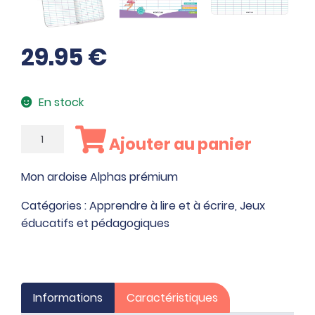
29.95
€
En stock
quantité
Ajouter au panier
de
Mon
Mon ardoise Alphas prémium
ardoise
Alphas
Catégories :
Apprendre à lire et à écrire
,
Jeux
prémium
éducatifs et pédagogiques
Informations
Caractéristiques