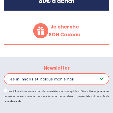
80€ d'achat
Je cherche
SON Cadeau
Newsletter
Je m’inscris
et indique mon email
Les informations saisies dans le formulaire sont susceptibles d'être utilisées pour nous
permettre de vous recontacter dans le cadre de la relation commerciale qui découle de
cette demande.