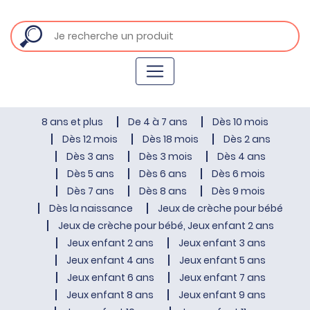
8 ans et plus
De 4 à 7 ans
Dès 10 mois
Dès 12 mois
Dès 18 mois
Dès 2 ans
Dès 3 ans
Dès 3 mois
Dès 4 ans
Dès 5 ans
Dès 6 ans
Dès 6 mois
Dès 7 ans
Dès 8 ans
Dès 9 mois
Dès la naissance
Jeux de crèche pour bébé
Jeux de crèche pour bébé, Jeux enfant 2 ans
Jeux enfant 2 ans
Jeux enfant 3 ans
Jeux enfant 4 ans
Jeux enfant 5 ans
Jeux enfant 6 ans
Jeux enfant 7 ans
Jeux enfant 8 ans
Jeux enfant 9 ans