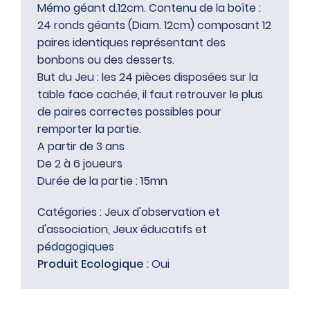
Mémo géant d.12cm. Contenu de la boîte :
24 ronds géants (Diam. 12cm) composant 12
paires identiques représentant des
bonbons ou des desserts.
But du Jeu : les 24 pièces disposées sur la
table face cachée, il faut retrouver le plus
de paires correctes possibles pour
remporter la partie.
A partir de 3 ans
De 2 à 6 joueurs
Durée de la partie : 15mn
Catégories :
Jeux d'observation et
d'association
,
Jeux éducatifs et
pédagogiques
Produit Ecologique
: Oui