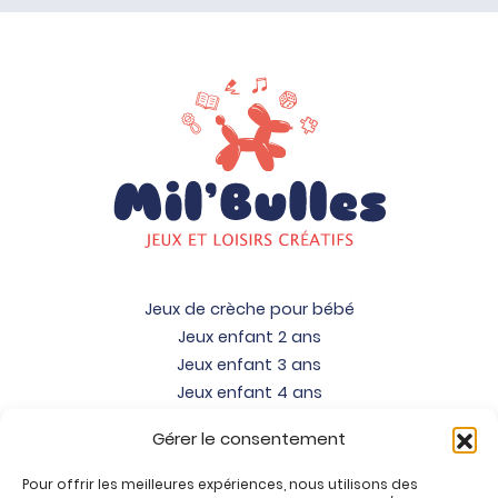
Jeux de crèche pour bébé
Jeux enfant 2 ans
Jeux enfant 3 ans
Jeux enfant 4 ans
Jeux enfant 5 ans
Gérer le consentement
Jeux enfant 6 ans
Jeux enfant 7 ans
Pour offrir les meilleures expériences, nous utilisons des