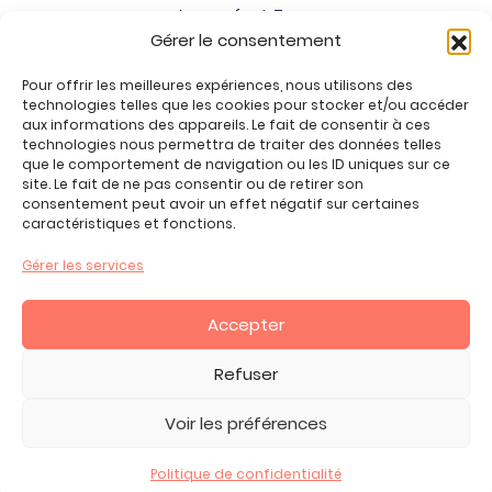
Jeux enfant 7 ans
Gérer le consentement
Jeux enfant 8 ans
Jeux enfant 9 ans
Pour offrir les meilleures expériences, nous utilisons des
Jeux enfant 10 ans
technologies telles que les cookies pour stocker et/ou accéder
Jeux enfant 11 ans
aux informations des appareils. Le fait de consentir à ces
technologies nous permettra de traiter des données telles
Jeux enfant 12 ans
que le comportement de navigation ou les ID uniques sur ce
site. Le fait de ne pas consentir ou de retirer son
Tous nos produits
consentement peut avoir un effet négatif sur certaines
Promos jeux de loisirs créatifs
caractéristiques et fonctions.
Plan du site
Gérer les services
Contact
Mon compte
Accepter
CGV
Refuser
Voir les préférences
2026 Copyright ©, tous droits réservés.
Mentions Légales -
Politique de Confidentialité
Politique de confidentialité