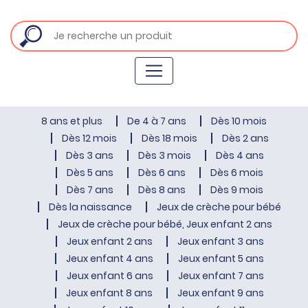
8 ans et plus
De 4 à 7 ans
Dès 10 mois
Dès 12 mois
Dès 18 mois
Dès 2 ans
Dès 3 ans
Dès 3 mois
Dès 4 ans
Dès 5 ans
Dès 6 ans
Dès 6 mois
Dès 7 ans
Dès 8 ans
Dès 9 mois
Dès la naissance
Jeux de crèche pour bébé
Jeux de crèche pour bébé, Jeux enfant 2 ans
Jeux enfant 2 ans
Jeux enfant 3 ans
Jeux enfant 4 ans
Jeux enfant 5 ans
Jeux enfant 6 ans
Jeux enfant 7 ans
Jeux enfant 8 ans
Jeux enfant 9 ans