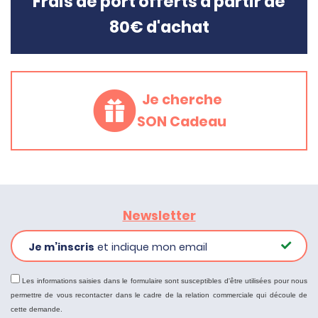
Frais de port offerts à partir de
80€ d'achat
Je cherche
SON Cadeau
Newsletter
Je m’inscris
et indique mon email
Les informations saisies dans le formulaire sont susceptibles d'être utilisées pour nous
permettre de vous recontacter dans le cadre de la relation commerciale qui découle de
cette demande.