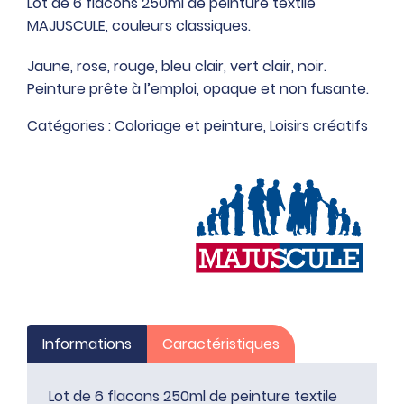
Lot de 6 flacons 250ml de peinture textile
de
MAJUSCULE, couleurs classiques.
6
flacons
Jaune, rose, rouge, bleu clair, vert clair, noir.
250ml
Peinture prête à l’emploi, opaque et non fusante.
de
Catégories :
Coloriage et peinture
,
Loisirs créatifs
peinture
textile
MAJUSCULE,
couleurs
classiques
Informations
Caractéristiques
Lot de 6 flacons 250ml de peinture textile