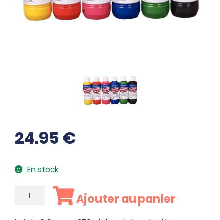
24.95
€
En stock
quantité
Ajouter au panier
de
Lot