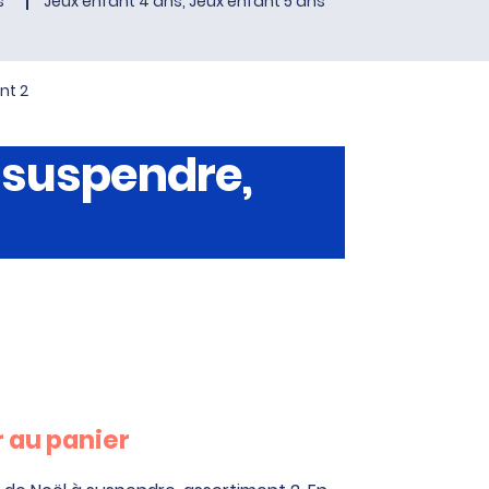
s
Jeux enfant 4 ans, Jeux enfant 5 ans
nt 2
à suspendre,
 au panier