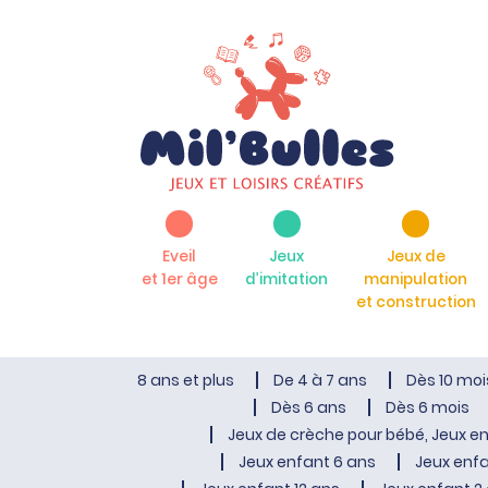
Eveil
Jeux
Jeux de
et 1er âge
d’imitation
manipulation
et construction
8 ans et plus
De 4 à 7 ans
Dès 10 moi
Dès 6 ans
Dès 6 mois
Jeux de crèche pour bébé, Jeux en
Jeux enfant 6 ans
Jeux enfa