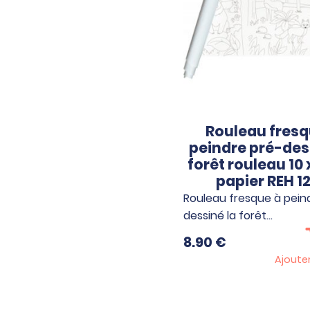
Rouleau fresq
peindre pré-des
forêt rouleau 10 
papier REH 1
Rouleau fresque à pein
dessiné la forêt…
8.90
€
Ajoute