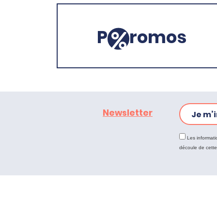
P
romos
Newsletter
Je m’i
Les informati
découle de cett