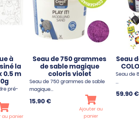
ue à
Seau de 750 grammes
Seau d
siné la
de sable magique
COLO
x 0.5 m
coloris violet
Seau de 8
20g
Seau de 750 grammes de sable
…
dre pré-
magique…
59.90
€
15.90
€
Ajouter au
panier
r au panier