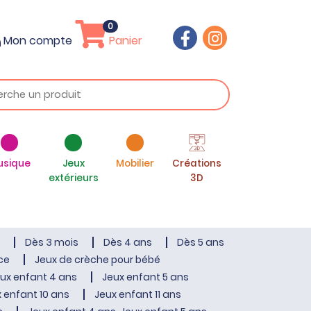
0
Mon compte
Panier
usique
Jeux
Mobilier
Créations
extérieurs
3D
Dès 3 mois
Dès 4 ans
Dès 5 ans
ce
Jeux de crèche pour bébé
ux enfant 4 ans
Jeux enfant 5 ans
 enfant 10 ans
Jeux enfant 11 ans