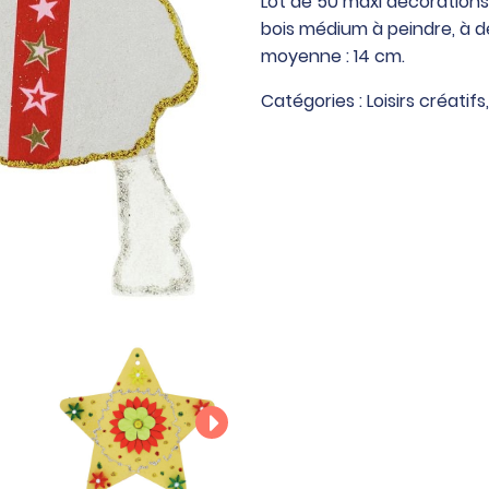
Lot de 50 maxi décorations
de
bois médium à peindre, à d
50
moyenne : 14 cm.
maxi
décorations
Catégories :
Loisirs créatifs
de
Noël
à
suspendre,
assortiment
2