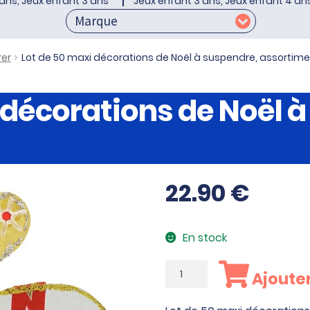
ans, Jeux enfant 3 ans
Jeux enfant 3 ans, Jeux enfant 4 an
rer
Lot de 50 maxi décorations de Noël à suspendre, assortime
 décorations de Noël 
22.90
€
En stock
quantité
Ajouter
de
Lot