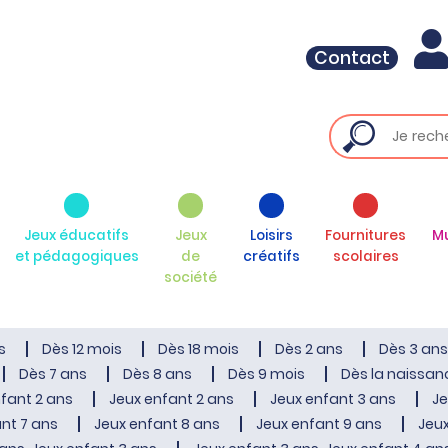
Contact
Jeux éducatifs
Jeux
Loisirs
Fournitures
M
et pédagogiques
de
créatifs
scolaires
société
s
Dès 12 mois
Dès 18 mois
Dès 2 ans
Dès 3 ans
Dès 7 ans
Dès 8 ans
Dès 9 mois
Dès la naissan
fant 2 ans
Jeux enfant 2 ans
Jeux enfant 3 ans
Je
nt 7 ans
Jeux enfant 8 ans
Jeux enfant 9 ans
Jeux