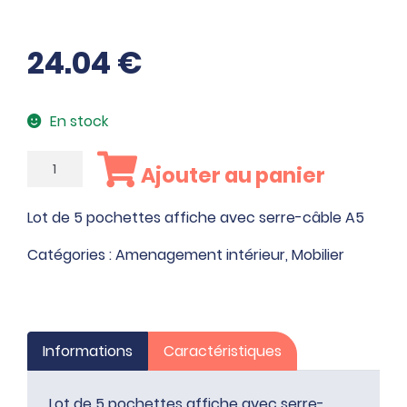
24.04
€
En stock
quantité
Ajouter au panier
de
Lot
Lot de 5 pochettes affiche avec serre-câble A5
de
5
Catégories :
Amenagement intérieur
,
Mobilier
pochettes
affiche
avec
serre-
Informations
Caractéristiques
câble
A5
Lot de 5 pochettes affiche avec serre-