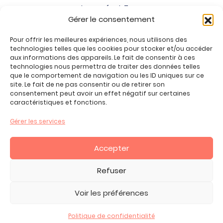
Jeux enfant 7 ans
Gérer le consentement
Jeux enfant 8 ans
Jeux enfant 9 ans
Pour offrir les meilleures expériences, nous utilisons des
Jeux enfant 10 ans
technologies telles que les cookies pour stocker et/ou accéder
Jeux enfant 11 ans
aux informations des appareils. Le fait de consentir à ces
technologies nous permettra de traiter des données telles
Jeux enfant 12 ans
que le comportement de navigation ou les ID uniques sur ce
site. Le fait de ne pas consentir ou de retirer son
Tous nos produits
consentement peut avoir un effet négatif sur certaines
Promos jeux de loisirs créatifs
caractéristiques et fonctions.
Plan du site
Gérer les services
Contact
Mon compte
Accepter
CGV
Refuser
Voir les préférences
2026 Copyright ©, tous droits réservés.
Mentions Légales -
Politique de Confidentialité
Politique de confidentialité