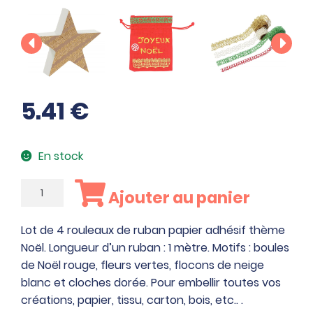
5.41
€
En stock
quantité
Ajouter au panier
de
Lot
Lot de 4 rouleaux de ruban papier adhésif thème
de
Noël. Longueur d’un ruban : 1 mètre. Motifs : boules
4
de Noël rouge, fleurs vertes, flocons de neige
rouleaux
blanc et cloches dorée. Pour embellir toutes vos
de
créations, papier, tissu, carton, bois, etc.. .
ruban