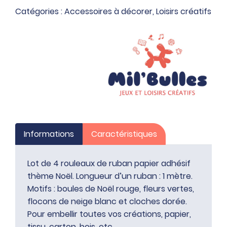
papier
Catégories :
Accessoires à décorer
,
Loisirs créatifs
adhésif
thème
Noël
Informations
Caractéristiques
Lot de 4 rouleaux de ruban papier adhésif
thème Noël. Longueur d’un ruban : 1 mètre.
Motifs : boules de Noël rouge, fleurs vertes,
flocons de neige blanc et cloches dorée.
Pour embellir toutes vos créations, papier,
tissu, carton, bois, etc.. .