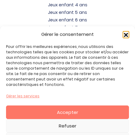
Jeux enfant 4 ans
Jeux enfant 5 ans
Jeux enfant 6 ans
Jeux enfant 7 ans
Gérer le consentement
Jeux enfant 8 ans
Jeux enfant 9 ans
Pour offrir les meilleures expériences, nous utilisons des
Jeux enfant 10 ans
technologies telles que les cookies pour stocker et/ou accéder
Jeux enfant 11 ans
aux informations des appareils. Le fait de consentir à ces
technologies nous permettra de traiter des données telles
Jeux enfant 12 ans
que le comportement de navigation ou les ID uniques sur ce
site. Le fait de ne pas consentir ou de retirer son
Tous nos produits
consentement peut avoir un effet négatif sur certaines
Promos jeux de loisirs créatifs
caractéristiques et fonctions.
Plan du site
Gérer les services
Contact
Mon compte
Accepter
CGV
Refuser