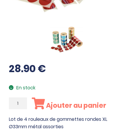
28.90
€
En stock
quantité
Ajouter au panier
de
Lot
Lot de 4 rouleaux de gommettes rondes XL
de
Ø33mm métal assorties
4