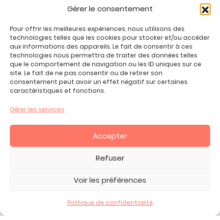
Jeux enfant 5 ans
Gérer le consentement
Jeux enfant 6 ans
Jeux enfant 7 ans
Pour offrir les meilleures expériences, nous utilisons des
Jeux enfant 8 ans
technologies telles que les cookies pour stocker et/ou accéder
aux informations des appareils. Le fait de consentir à ces
Jeux enfant 9 ans
technologies nous permettra de traiter des données telles
Jeux enfant 10 ans
que le comportement de navigation ou les ID uniques sur ce
site. Le fait de ne pas consentir ou de retirer son
Jeux enfant 11 ans
consentement peut avoir un effet négatif sur certaines
Jeux enfant 12 ans
caractéristiques et fonctions.
Tous nos produits
Gérer les services
Promos jeux de loisirs créatifs
Plan du site
Accepter
Contact
Mon compte
Refuser
CGV
Voir les préférences
Politique de confidentialité
2026 Copyright ©, tous droits réservés.
Mentions Légales -