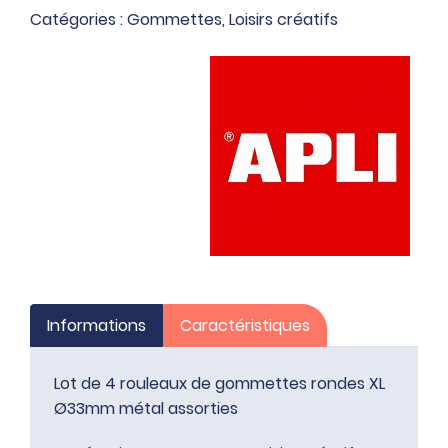
rouleaux
Catégories :
Gommettes
,
Loisirs créatifs
de
gommettes
rondes
XL
Ø33mm
métal
assorties
Informations
Caractéristiques
Lot de 4 rouleaux de gommettes rondes XL
Ø33mm métal assorties