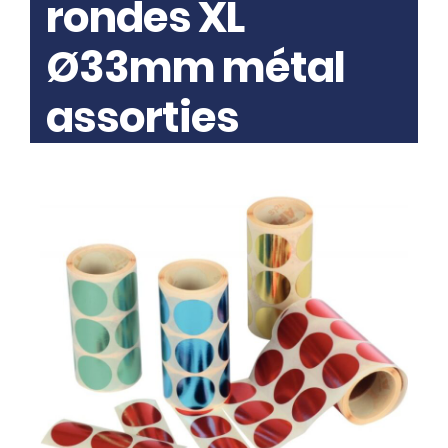
rondes XL
Ø33mm métal
assorties