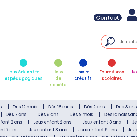
Contact
Jeux éducatifs
Jeux
Loisirs
Fournitures
M
et pédagogiques
de
créatifs
scolaires
société
s
Dès 12 mois
Dès 18 mois
Dès 2 ans
Dès 3 ans
Dès 7 ans
Dès 8 ans
Dès 9 mois
Dès la naissan
fant 2 ans
Jeux enfant 2 ans
Jeux enfant 3 ans
Je
nt 7 ans
Jeux enfant 8 ans
Jeux enfant 9 ans
Jeux