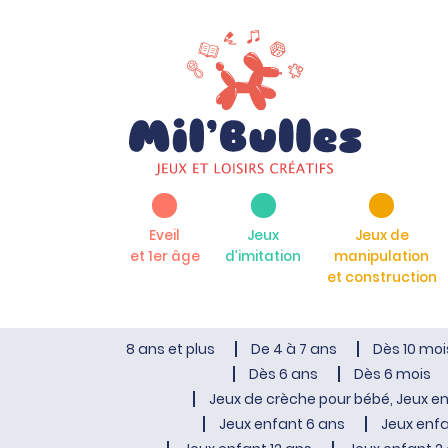
Eveil
Jeux
Jeux de
et 1er âge
d’imitation
manipulation
et construction
8 ans et plus
De 4 à 7 ans
Dès 10 moi
Dès 6 ans
Dès 6 mois
Jeux de crèche pour bébé, Jeux en
Jeux enfant 6 ans
Jeux enfa