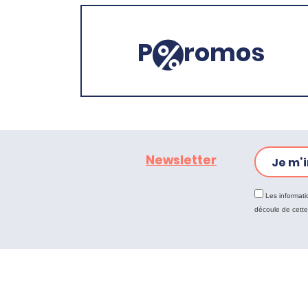
P
romos
Newsletter
Je m’i
Les informati
découle de cett