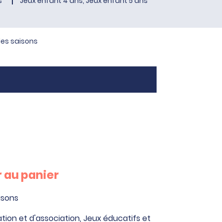
s
Jeux enfant 4 ans, Jeux enfant 5 ans
 les saisons
 au panier
aisons
tion et d'association
,
Jeux éducatifs et