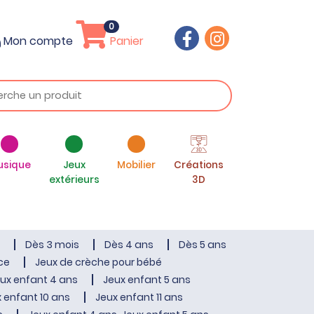
0
Mon compte
Panier
usique
Jeux
Mobilier
Créations
extérieurs
3D
Dès 3 mois
Dès 4 ans
Dès 5 ans
ce
Jeux de crèche pour bébé
ux enfant 4 ans
Jeux enfant 5 ans
 enfant 10 ans
Jeux enfant 11 ans