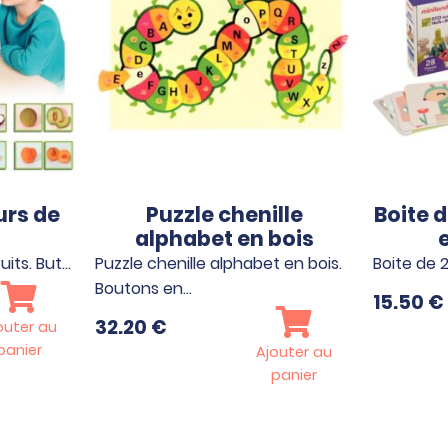
urs de
Puzzle chenille
Boite d
alphabet en bois
uits. But…
Puzzle chenille alphabet en bois.
Boite de 
Boutons en…
15.50
€
32.20
€
outer au
panier
Ajouter au
panier