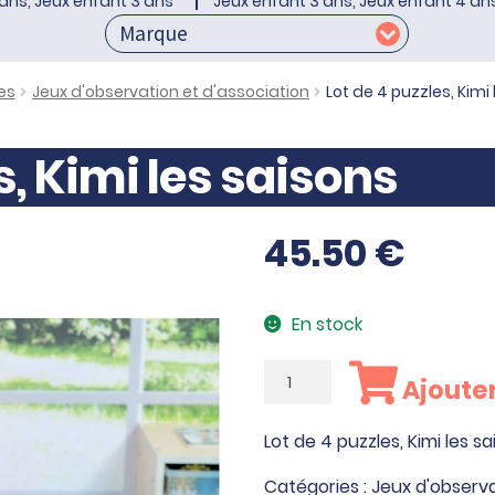
ans, Jeux enfant 3 ans
Jeux enfant 3 ans, Jeux enfant 4 an
es
Jeux d'observation et d'association
Lot de 4 puzzles, Kimi
s, Kimi les saisons
45.50
€
En stock
quantité
Ajouter
de
Lot
Lot de 4 puzzles, Kimi les s
de
4
Catégories :
Jeux d'observa