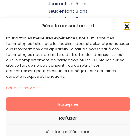
Jeux enfant 5 ans
Jeux enfant 6 ans
Jeux enfant 7 ans
Gérer le consentement
Jeux enfant 8 ans
Jeux enfant 9 ans
Pour offrir les meilleures expériences, nous utilisons des
Jeux enfant 10 ans
technologies telles que les cookies pour stocker et/ou accéder
Jeux enfant 11 ans
aux informations des appareils. Le fait de consentir à ces
technologies nous permettra de traiter des données telles
Jeux enfant 12 ans
que le comportement de navigation ou les ID uniques sur ce
site. Le fait de ne pas consentir ou de retirer son
Tous nos produits
consentement peut avoir un effet négatif sur certaines
Promos jeux de loisirs créatifs
caractéristiques et fonctions.
Plan du site
Gérer les services
Contact
Mon compte
Accepter
CGV
Refuser
Voir les préférences