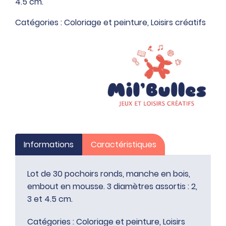
4.5 cm.
pochoirs
ronds,
Catégories :
Coloriage et peinture
,
Loisirs créatifs
manche
en
bois,
embout
en
mousse
Informations
Caractéristiques
Lot de 30 pochoirs ronds, manche en bois,
embout en mousse. 3 diamètres assortis : 2,
3 et 4.5 cm.
Catégories :
Coloriage et peinture
,
Loisirs