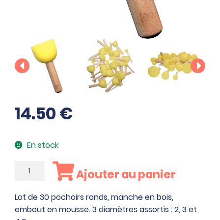
14.50
€
En stock
quantité
Ajouter au panier
de
Lot
Lot de 30 pochoirs ronds, manche en bois,
de
embout en mousse. 3 diamètres assortis : 2, 3 et
30