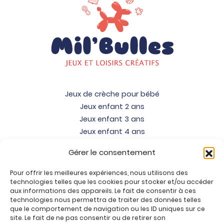
Jeux de crèche pour bébé
Jeux enfant 2 ans
Jeux enfant 3 ans
Jeux enfant 4 ans
Jeux enfant 5 ans
Gérer le consentement
Jeux enfant 6 ans
Jeux enfant 7 ans
Pour offrir les meilleures expériences, nous utilisons des
Jeux enfant 8 ans
technologies telles que les cookies pour stocker et/ou accéder
aux informations des appareils. Le fait de consentir à ces
Jeux enfant 9 ans
technologies nous permettra de traiter des données telles
Jeux enfant 10 ans
que le comportement de navigation ou les ID uniques sur ce
site. Le fait de ne pas consentir ou de retirer son
Jeux enfant 11 ans