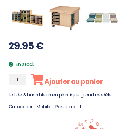
29.95
€
En stock
quantité
Ajouter au panier
de
Lot
Lot de 3 bacs bleus en plastique grand modèle
de
3
Catégories :
Mobilier
,
Rangement
bacs
bleus
en