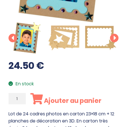
24.50
€
En stock
quantité
Ajouter au panier
de
Lot
Lot de 24 cadres photos en carton 23×18 cm + 12
de
planches de décoration en 3D. En carton très
24