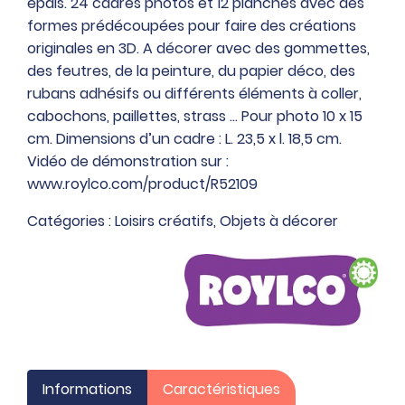
épais. 24 cadres photos et 12 planches avec des
cadres
formes prédécoupées pour faire des créations
photos
originales en 3D. A décorer avec des gommettes,
en
des feutres, de la peinture, du papier déco, des
carton
rubans adhésifs ou différents éléments à coller,
23x18
cabochons, paillettes, strass … Pour photo 10 x 15
cm
cm. Dimensions d’un cadre : L. 23,5 x l. 18,5 cm.
+
Vidéo de démonstration sur :
12
www.roylco.com/product/R52109
planches
de
Catégories :
Loisirs créatifs
,
Objets à décorer
décoration
en
3D
Informations
Caractéristiques