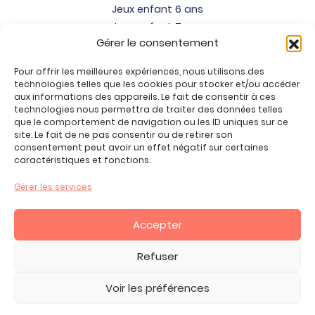
Jeux enfant 6 ans
Jeux enfant 7 ans
Gérer le consentement
Jeux enfant 8 ans
Jeux enfant 9 ans
Pour offrir les meilleures expériences, nous utilisons des
Jeux enfant 10 ans
technologies telles que les cookies pour stocker et/ou accéder
Jeux enfant 11 ans
aux informations des appareils. Le fait de consentir à ces
technologies nous permettra de traiter des données telles
Jeux enfant 12 ans
que le comportement de navigation ou les ID uniques sur ce
site. Le fait de ne pas consentir ou de retirer son
Tous nos produits
consentement peut avoir un effet négatif sur certaines
Promos jeux de loisirs créatifs
caractéristiques et fonctions.
Plan du site
Gérer les services
Contact
Mon compte
Accepter
CGV
Refuser
Voir les préférences
2026 Copyright ©, tous droits réservés.
Mentions Légales -
Politique de Confidentialité