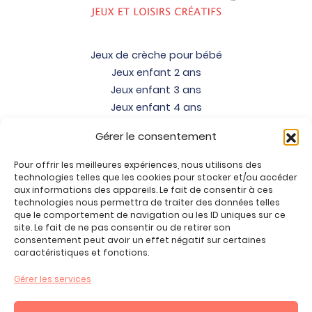
Jeux de crèche pour bébé
Jeux enfant 2 ans
Jeux enfant 3 ans
Jeux enfant 4 ans
Jeux enfant 5 ans
Gérer le consentement
Jeux enfant 6 ans
Jeux enfant 7 ans
Pour offrir les meilleures expériences, nous utilisons des
Jeux enfant 8 ans
technologies telles que les cookies pour stocker et/ou accéder
aux informations des appareils. Le fait de consentir à ces
Jeux enfant 9 ans
technologies nous permettra de traiter des données telles
Jeux enfant 10 ans
que le comportement de navigation ou les ID uniques sur ce
site. Le fait de ne pas consentir ou de retirer son
Jeux enfant 11 ans
consentement peut avoir un effet négatif sur certaines
Jeux enfant 12 ans
caractéristiques et fonctions.
Tous nos produits
Gérer les services
Promos jeux de loisirs créatifs
Plan du site