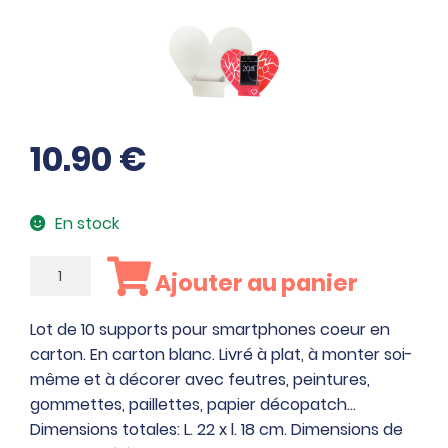
10.90
€
En stock
quantité
Ajouter au panier
de
Lot
Lot de 10 supports pour smartphones coeur en
de
carton. En carton blanc. Livré à plat, à monter soi-
10
même et à décorer avec feutres, peintures,
supports
gommettes, paillettes, papier décopatch…
pour
Dimensions totales: L. 22 x l. 18 cm. Dimensions de
smartphones