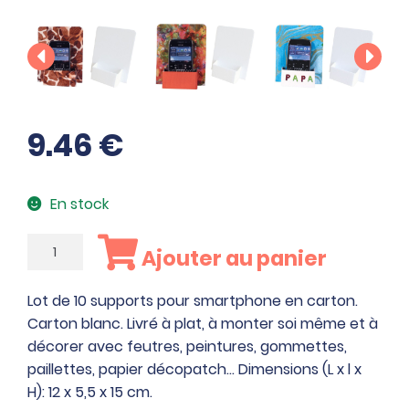
9.46
€
En stock
quantité
Ajouter au panier
de
Lot
Lot de 10 supports pour smartphone en carton.
de
Carton blanc. Livré à plat, à monter soi même et à
10
décorer avec feutres, peintures, gommettes,
supports
paillettes, papier décopatch… Dimensions (L x l x
pour
H): 12 x 5,5 x 15 cm.
smartphone