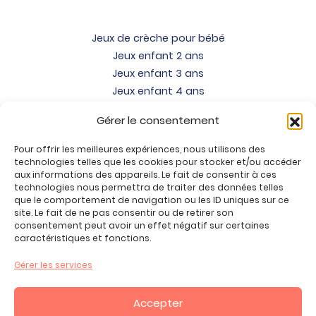
Jeux de crèche pour bébé
Jeux enfant 2 ans
Jeux enfant 3 ans
Jeux enfant 4 ans
Jeux enfant 5 ans
Gérer le consentement
Jeux enfant 6 ans
Jeux enfant 7 ans
Pour offrir les meilleures expériences, nous utilisons des
Jeux enfant 8 ans
technologies telles que les cookies pour stocker et/ou accéder
aux informations des appareils. Le fait de consentir à ces
Jeux enfant 9 ans
technologies nous permettra de traiter des données telles
Jeux enfant 10 ans
que le comportement de navigation ou les ID uniques sur ce
site. Le fait de ne pas consentir ou de retirer son
Jeux enfant 11 ans
consentement peut avoir un effet négatif sur certaines
Jeux enfant 12 ans
caractéristiques et fonctions.
Tous nos produits
Gérer les services
Promos jeux de loisirs créatifs
Plan du site
Accepter
Contact