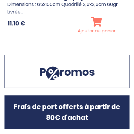
Dimensions : 65x100cm Quadrillé 2,5x2,5cm 60gr
Livrée…
11.10
€
Ajouter au panier
P
romos
Frais de port offerts à partir de
80€ d'achat