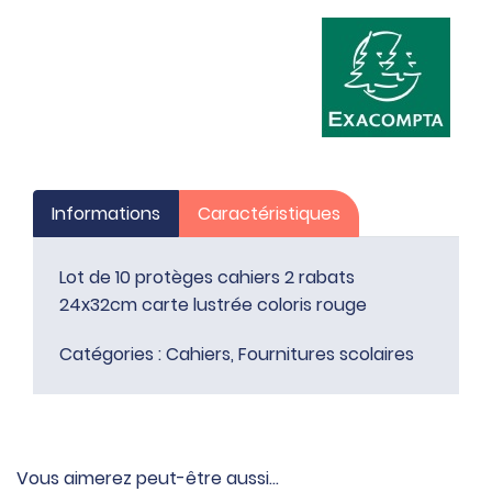
cahiers
2
rabats
24x32cm
carte
lustrée
coloris
rouge
Informations
Caractéristiques
Lot de 10 protèges cahiers 2 rabats
24x32cm carte lustrée coloris rouge
Catégories :
Cahiers
,
Fournitures scolaires
Vous aimerez peut-être aussi…