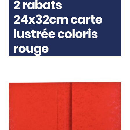
2 rabats
24x32cm carte
lustrée coloris
rouge