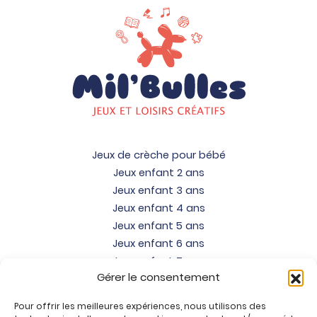
Jeux de crèche pour bébé
Jeux enfant 2 ans
Jeux enfant 3 ans
Jeux enfant 4 ans
Jeux enfant 5 ans
Jeux enfant 6 ans
Jeux enfant 7 ans
Gérer le consentement
Jeux enfant 8 ans
Jeux enfant 9 ans
Pour offrir les meilleures expériences, nous utilisons des
Jeux enfant 10 ans