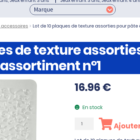
ans, Jeux enfant 3 ans
Jeux enfant 3 ans, Jeux enfant 4 an
t accessoires
Lot de 10 plaques de texture assorties pour pâte
es de texture assortie
 assortiment n°1
16.96
€
En stock
quantité
Ajouter
de
Lot