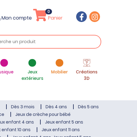
0
Mon compte
Panier
usique
Jeux
Mobilier
Créations
extérieurs
3D
Dès 3 mois
Dès 4 ans
Dès 5 ans
ce
Jeux de crèche pour bébé
ux enfant 4 ans
Jeux enfant 5 ans
 enfant 10 ans
Jeux enfant 11 ans