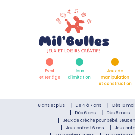
Eveil
Jeux
Jeux de
et 1er âge
d’imitation
manipulation
et construction
8 ans et plus
De 4 à 7 ans
Dès 10 moi
Dès 6 ans
Dès 6 mois
Jeux de crèche pour bébé, Jeux en
Jeux enfant 6 ans
Jeux enfa