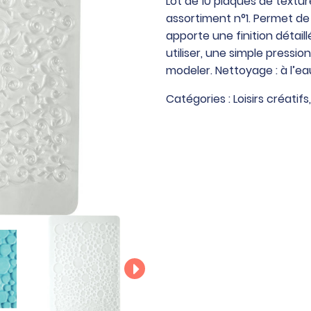
Lot de 10 plaques de textu
de
assortiment n°1. Permet de
10
apporte une finition détaill
plaques
utiliser, une simple pression
de
modeler. Nettoyage : à l’ea
texture
assorties
Catégories :
Loisirs créatifs
pour
pâte
à
modeler
FIMO,
assortiment
n°1