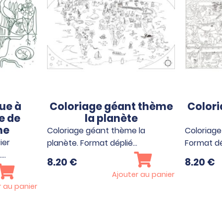
ue à
Coloriage géant thème
Color
e de
la planète
me
Coloriage géant thème la
Coloriage
ier
planète. Format déplié…
Format dé
.…
8.20
€
8.20
€
Ajouter au panier
r au panier