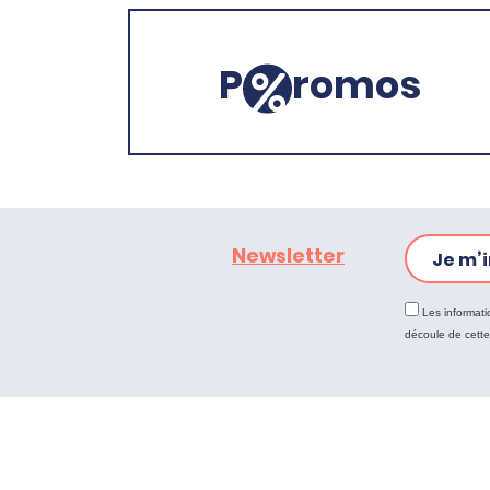
P
romos
Newsletter
Je m’i
Les informati
découle de cett