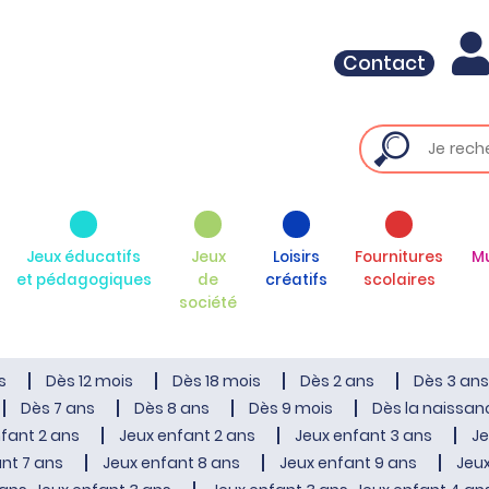
Contact
Jeux éducatifs
Jeux
Loisirs
Fournitures
M
et pédagogiques
de
créatifs
scolaires
société
s
Dès 12 mois
Dès 18 mois
Dès 2 ans
Dès 3 ans
Dès 7 ans
Dès 8 ans
Dès 9 mois
Dès la naissan
fant 2 ans
Jeux enfant 2 ans
Jeux enfant 3 ans
Je
nt 7 ans
Jeux enfant 8 ans
Jeux enfant 9 ans
Jeux