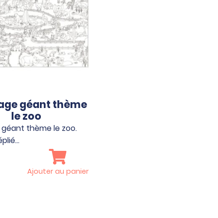
iage géant thème
le zoo
 géant thème le zoo.
plié…
Ajouter au panier