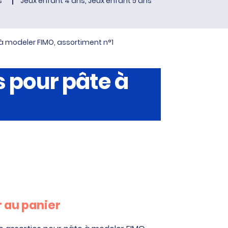
s
Jeux enfant 4 ans, Jeux enfant 5 ans
 à modeler FIMO, assortiment n°1
s pour pâte à
 au panier