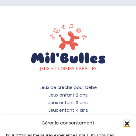
Jeux de crèche pour bébé
Jeux enfant 2 ans
Jeux enfant 3 ans
Jeux enfant 4 ans
Jeux enfant 5 ans
Gérer le consentement
Jeux enfant 6 ans
Jeux enfant 7 ans
Pour offrir les meilleures expériences, nous utilisons des