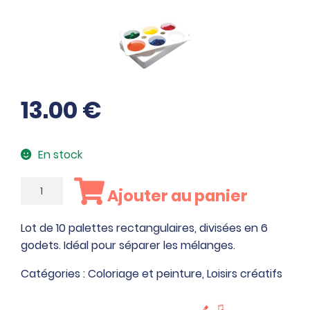
13.00
€
En stock
quantité
Ajouter au panier
de
Lot
Lot de 10 palettes rectangulaires, divisées en 6
de
godets. Idéal pour séparer les mélanges.
10
palettes
Catégories :
Coloriage et peinture
,
Loisirs créatifs
rectangulaires,
divisées