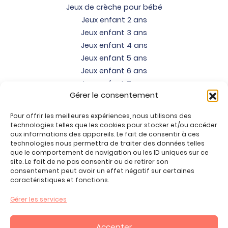
Jeux de crèche pour bébé
Jeux enfant 2 ans
Jeux enfant 3 ans
Jeux enfant 4 ans
Jeux enfant 5 ans
Jeux enfant 6 ans
Jeux enfant 7 ans
Gérer le consentement
Jeux enfant 8 ans
Jeux enfant 9 ans
Pour offrir les meilleures expériences, nous utilisons des
Jeux enfant 10 ans
technologies telles que les cookies pour stocker et/ou accéder
Jeux enfant 11 ans
aux informations des appareils. Le fait de consentir à ces
technologies nous permettra de traiter des données telles
Jeux enfant 12 ans
que le comportement de navigation ou les ID uniques sur ce
site. Le fait de ne pas consentir ou de retirer son
Tous nos produits
consentement peut avoir un effet négatif sur certaines
Promos jeux de loisirs créatifs
caractéristiques et fonctions.
Plan du site
Gérer les services
Contact
Mon compte
Accepter
CGV