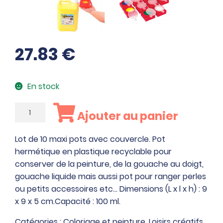
27.83
€
En stock
quantité
Ajouter au panier
de
Lot
Lot de 10 maxi pots avec couvercle. Pot
de
hermétique en plastique recyclable pour
10
conserver de la peinture, de la gouache au doigt,
maxi
gouache liquide mais aussi pot pour ranger perles
pots
ou petits accessoires etc… Dimensions (L x l x h) : 9
avec
x 9 x 5 cm.Capacité : 100 ml.
couvercle
Catégories :
Coloriage et peinture
,
Loisirs créatifs