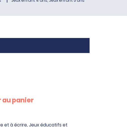
s
Jeux enfant 4 ans, Jeux enfant 5 ans
 au panier
e et à écrire
,
Jeux éducatifs et