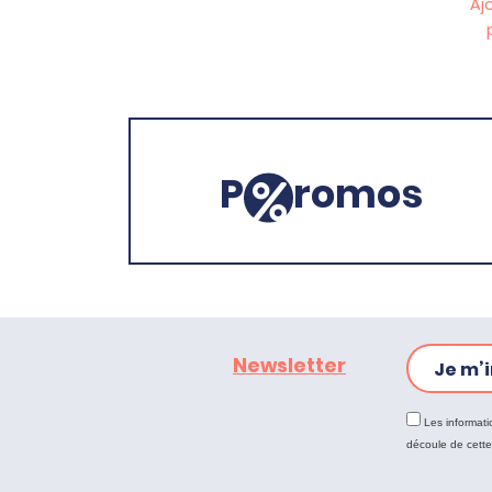
Aj
P
romos
Newsletter
Je m’i
Les informati
découle de cett