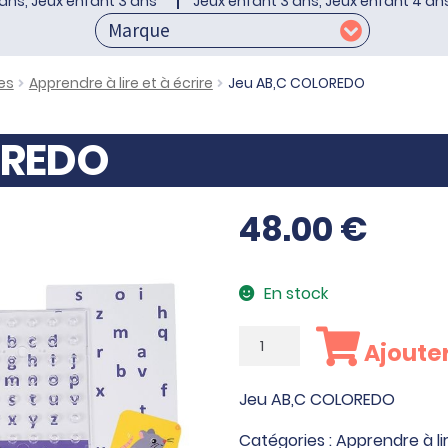
ans, Jeux enfant 3 ans
Jeux enfant 3 ans, Jeux enfant 4 an
es
Apprendre à lire et à écrire
Jeu AB,C COLOREDO
OREDO
48.00
€
En stock
quantité
Ajouter
de
Jeu
Jeu AB,C COLOREDO
AB,C
COLOREDO
Catégories :
Apprendre à lir