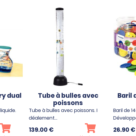
ry dual
Tube à bulles avec
Baril
poissons
liquide.
Tube à bulles avec poissons. I
Baril de 1
déalement…
Développ
139.00
€
26.90
€