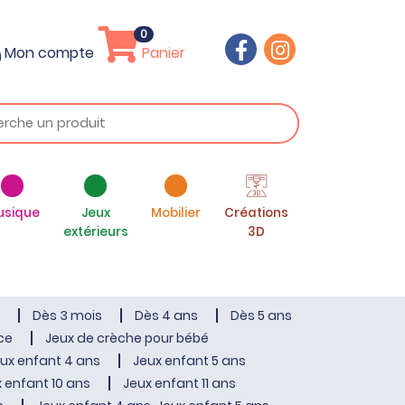
0
Mon compte
Panier
usique
Jeux
Mobilier
Créations
extérieurs
3D
Dès 3 mois
Dès 4 ans
Dès 5 ans
ce
Jeux de crèche pour bébé
ux enfant 4 ans
Jeux enfant 5 ans
 enfant 10 ans
Jeux enfant 11 ans