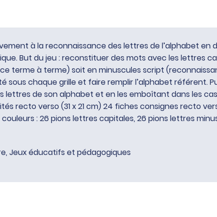
ement à la reconnaissance des lettres de l’alphabet en d
ique. But du jeu : reconstituer des mots avec les lettres c
nce terme à terme) soit en minuscules script (reconnaiss
é sous chaque grille et faire remplir l’alphabet référent. P
s lettres de son alphabet et en les emboîtant dans les cases
és recto verso (31 x 21 cm) 24 fiches consignes recto verso 
 couleurs : 26 pions lettres capitales, 26 pions lettres minu
re
,
Jeux éducatifs et pédagogiques