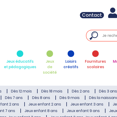
Contact
Jeux éducatifs
Jeux
Loisirs
Fournitures
M
et pédagogiques
de
créatifs
scolaires
société
s
Dès 12 mois
Dès 18 mois
Dès 2 ans
Dès 3 ans
Dès 7 ans
Dès 8 ans
Dès 9 mois
Dès la naissan
fant 2 ans
Jeux enfant 2 ans
Jeux enfant 3 ans
Je
nt 7 ans
Jeux enfant 8 ans
Jeux enfant 9 ans
Jeux