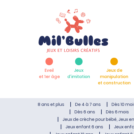
Eveil
Jeux
Jeux de
et 1er âge
d’imitation
manipulation
et construction
8 ans et plus
De 4 à 7 ans
Dès 10 moi
Dès 6 ans
Dès 6 mois
Jeux de crèche pour bébé, Jeux en
Jeux enfant 6 ans
Jeux enfa